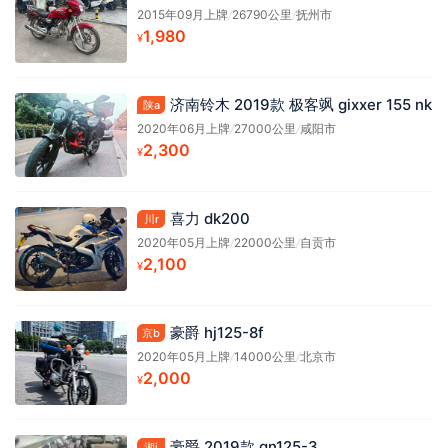
2015年09月上牌
/
26790公里
/
抚州市
1,980
¥
济南铃木 2019款 极客飒 gixxer 155 nk
陕a
2020年06月上牌
/
27000公里
/
咸阳市
2,300
¥
喜力 dk200
川r
2020年05月上牌
/
22000公里
/
自贡市
2,100
¥
豪爵 hj125-8f
京b
2020年05月上牌
/
14000公里
/
北京市
2,000
¥
豪爵 2019款 gn125-3
湘j