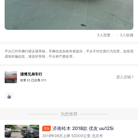
.
.
3人想要
3人收藏
平台已对车辆行驶证做审核，车辆信息由发布者提供，平台不对交易行为负责。如发现
虚假诈骗信息，请及时举报，平台将严肃处理。
淄博兄弟车行
进入店铺
在售 51,
已出售 311
为您推荐
济南铃木 2018款 优友 uu125i
京b
2019年06月上牌
/
52000公里
/
北京市