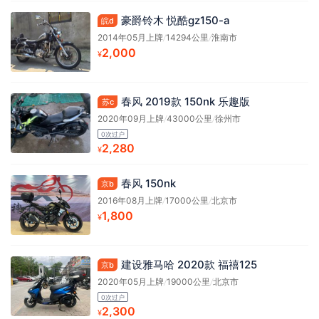
豪爵铃木 悦酷gz150-a
皖d
2014年05月上牌
/
14294公里
/
淮南市
2,000
¥
春风 2019款 150nk 乐趣版
苏c
2020年09月上牌
/
43000公里
/
徐州市
0次过户
2,280
¥
春风 150nk
京b
2016年08月上牌
/
17000公里
/
北京市
1,800
¥
建设雅马哈 2020款 福禧125
京b
2020年05月上牌
/
19000公里
/
北京市
0次过户
2,300
¥