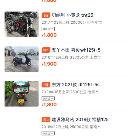
¥
贝纳利 小黄龙 tnt25
皖j
2017年03月上牌
/
20000公里
/
合肥市
0次过户
1,800
¥
五羊本田 喜俊wh125t-5
赣h
2016年12月上牌
/
33705公里
/
上饶市
1,900
¥
东方 2021款 df125t-5s
浙j
2021年08月上牌
/
7500公里
/
台州市
0次过户
1,800
¥
建设雅马哈 2018款 福禧125
陕a
2018年12月上牌
/
25000公里
/
渭南市
0次过户