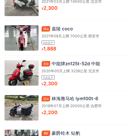
2021年03月上牌
/
14000公里
/
北京市
2,300
¥
嘉陵 coco
陕a
2021年08月上牌
/
7000公里
/
西安市
0次过户
1,888
¥
中能牌zn125t-52d 中能
京b
2020年05月上牌
/
3228公里
/
北京市
0次过户
2,300
¥
林海雅马哈 lym100t-6
皖a
2018年07月上牌
/
20000公里
/
合肥市
2,200
¥
豪爵铃木 钻豹
赣f