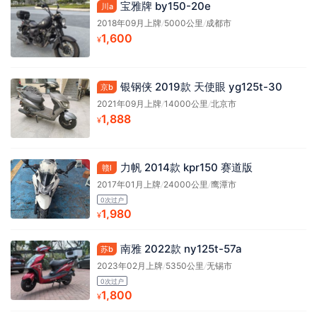
宝雅牌 by150-20e
川a
2018年09月上牌
/
5000公里
/
成都市
1,600
¥
银钢侠 2019款 天使眼 yg125t-30
京b
2021年09月上牌
/
14000公里
/
北京市
1,888
¥
力帆 2014款 kpr150 赛道版
赣l
2017年01月上牌
/
24000公里
/
鹰潭市
0次过户
1,980
¥
南雅 2022款 ny125t-57a
苏b
2023年02月上牌
/
5350公里
/
无锡市
0次过户
1,800
¥