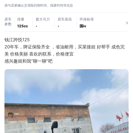
请与卖家确认交强险到期时间、报废时间等信息
原车
排量
最大马力
原车座高
环保标准
参数
125cc
-
-
国ⅳ
钱江跨悦125
20年车，牌证保险齐全 ，省油耐用，买菜接娃 好帮手 成色完
美 价格美丽 喜欢的联系，价格便宜
感兴趣就和我“聊一聊”吧