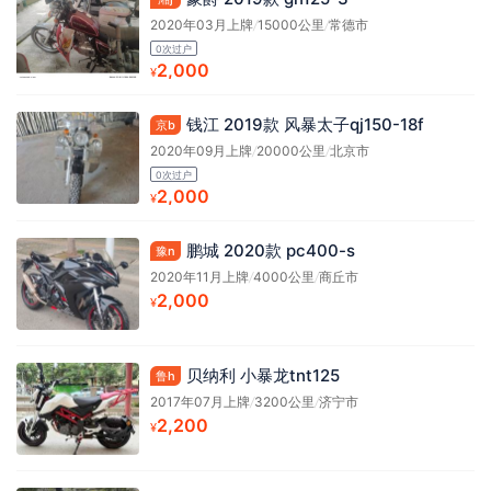
2020年03月上牌
/
15000公里
/
常德市
0次过户
2,000
¥
钱江 2019款 风暴太子qj150-18f
京b
2020年09月上牌
/
20000公里
/
北京市
0次过户
2,000
¥
鹏城 2020款 pc400-s
豫n
2020年11月上牌
/
4000公里
/
商丘市
2,000
¥
贝纳利 小暴龙tnt125
鲁h
2017年07月上牌
/
3200公里
/
济宁市
2,200
¥