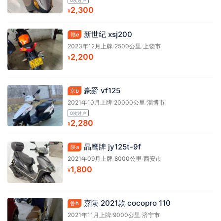
0次过户
2,300
¥
新世纪 xsj200
赣e
2023年12月上牌
/
2500公里
/
上饶市
2,200
¥
豪爵 vf125
京b
2021年10月上牌
/
20000公里
/
淄博市
0次过户
2,280
¥
晶鹰牌 jy125t-9f
陕a
2021年09月上牌
/
8000公里
/
西安市
1,800
¥
嘉陵 2021款 cocopro 110
鲁h
2021年11月上牌
/
9000公里
/
济宁市