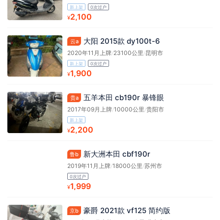
新上架
0次过户
2,100
¥
大阳 2015款 dy100t-6
云a
2020年11月上牌
/
23100公里
/
昆明市
新上架
0次过户
1,900
¥
五羊本田 cb190r 暴锋眼
贵a
2017年09月上牌
/
10000公里
/
贵阳市
新上架
2,200
¥
新大洲本田 cbf190r
鲁b
2019年11月上牌
/
18000公里
/
苏州市
0次过户
1,999
¥
豪爵 2021款 vf125 简约版
京b