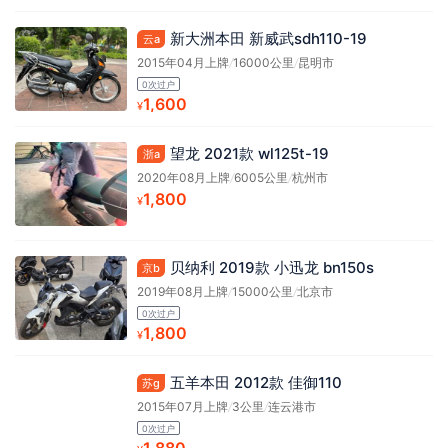
新大洲本田 新威武sdh110-19
云a
2015年04月上牌
/
16000公里
/
昆明市
0次过户
1,600
¥
望龙 2021款 wl125t-19
浙a
2020年08月上牌
/
6005公里
/
杭州市
1,800
¥
贝纳利 2019款 小迅龙 bn150s
京b
2019年08月上牌
/
15000公里
/
北京市
0次过户
1,800
¥
五羊本田 2012款 佳御110
苏g
2015年07月上牌
/
3公里
/
连云港市
0次过户
1,880