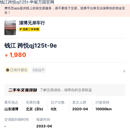
钱江跨悦qj125t-申银万国官网
摩托范app提供线上担保交易服务，请不要线下交易，脱离平台将无法保障你的资金安
全！
淄博兄弟车行
钱江 跨悦qj125t-9e
1,980
￥
已传行驶证
0次过户
了解交易须知，保障你的交易权益
看车地点
车牌归属
过户次数
首次上牌
行驶里程
山东淄博
北京 (京b)
0次
2020-04
10000km
交强险到期时间
报废时间
-
2033-04