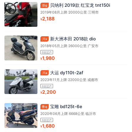
贝纳利 2019款 红宝龙 tnt150i
浙g
2019年08月上牌
/
20000公里
/
三明市
2,188
¥
新大洲本田 2018款 dio
川x
2018年05月上牌
/
26000公里
/
广安市
0次过户
1,980
¥
大运 dy110t-2af
川a
2023年11月上牌
/
22000公里
/
成都市
0次过户
2,200
¥
宝雕 bd125t-6e
鲁q
2020年06月上牌
/
6668公里
/
临沂市
0次过户
1,680
¥