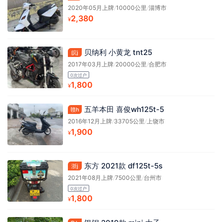
2020年05月上牌
/
10000公里
/
淄博市
2,380
¥
贝纳利 小黄龙 tnt25
皖j
2017年03月上牌
/
20000公里
/
合肥市
0次过户
1,800
¥
五羊本田 喜俊wh125t-5
赣h
2016年12月上牌
/
33705公里
/
上饶市
1,900
¥
东方 2021款 df125t-5s
浙j
2021年08月上牌
/
7500公里
/
台州市
0次过户
1,800
¥