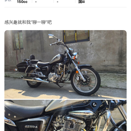
150cc
-
-
国ⅲ
感兴趣就和我“聊一聊”吧