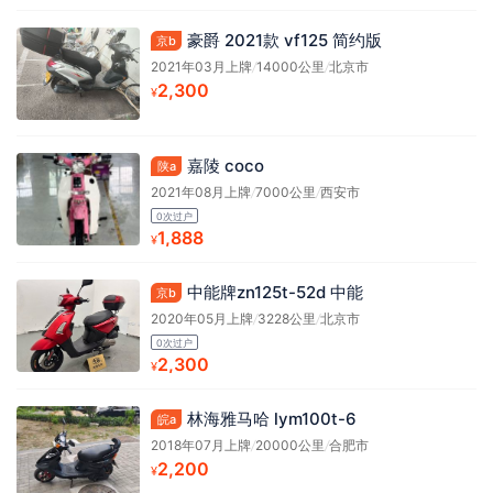
豪爵 2021款 vf125 简约版
京b
2021年03月上牌
/
14000公里
/
北京市
2,300
¥
嘉陵 coco
陕a
2021年08月上牌
/
7000公里
/
西安市
0次过户
1,888
¥
中能牌zn125t-52d 中能
京b
2020年05月上牌
/
3228公里
/
北京市
0次过户
2,300
¥
林海雅马哈 lym100t-6
皖a
2018年07月上牌
/
20000公里
/
合肥市
2,200
¥