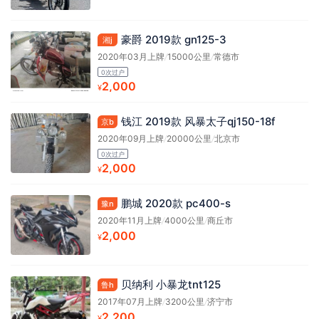
豪爵 2019款 gn125-3
湘j
2020年03月上牌
/
15000公里
/
常德市
0次过户
2,000
¥
钱江 2019款 风暴太子qj150-18f
京b
2020年09月上牌
/
20000公里
/
北京市
0次过户
2,000
¥
鹏城 2020款 pc400-s
豫n
2020年11月上牌
/
4000公里
/
商丘市
2,000
¥
贝纳利 小暴龙tnt125
鲁h
2017年07月上牌
/
3200公里
/
济宁市
2,200
¥