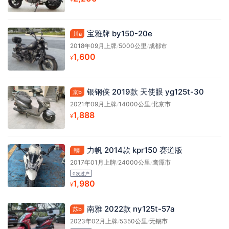
宝雅牌 by150-20e
川a
2018年09月上牌
/
5000公里
/
成都市
1,600
¥
银钢侠 2019款 天使眼 yg125t-30
京b
2021年09月上牌
/
14000公里
/
北京市
1,888
¥
力帆 2014款 kpr150 赛道版
赣l
2017年01月上牌
/
24000公里
/
鹰潭市
0次过户
1,980
¥
南雅 2022款 ny125t-57a
苏b
2023年02月上牌
/
5350公里
/
无锡市