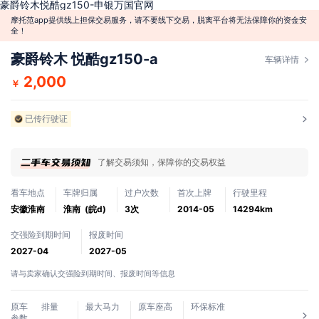
豪爵铃木悦酷gz150-申银万国官网
摩托范app提供线上担保交易服务，请不要线下交易，脱离平台将无法保障你的资金安
全！
豪爵铃木 悦酷gz150-a
车辆详情
2,000
￥
已传行驶证
了解交易须知，保障你的交易权益
看车地点
车牌归属
过户次数
首次上牌
行驶里程
安徽淮南
淮南 (皖d)
3次
2014-05
14294km
交强险到期时间
报废时间
2027-04
2027-05
请与卖家确认交强险到期时间、报废时间等信息
原车
排量
最大马力
原车座高
环保标准
参数