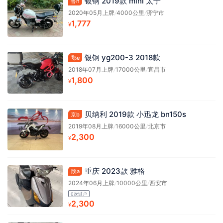
银钢 2019款 mini 太子
鲁h
2020年05月上牌
/
4000公里
/
济宁市
1,777
¥
银钢 yg200-3 2018款
鄂e
2018年07月上牌
/
17000公里
/
宜昌市
1,800
¥
贝纳利 2019款 小迅龙 bn150s
京b
2019年08月上牌
/
16000公里
/
北京市
2,300
¥
重庆 2023款 雅格
陕a
2024年06月上牌
/
10000公里
/
西安市
0次过户
2,300
¥