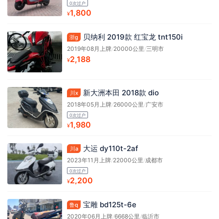
0次过户
1,800
¥
贝纳利 2019款 红宝龙 tnt150i
浙g
2019年08月上牌
/
20000公里
/
三明市
2,188
¥
新大洲本田 2018款 dio
川x
2018年05月上牌
/
26000公里
/
广安市
0次过户
1,980
¥
大运 dy110t-2af
川a
2023年11月上牌
/
22000公里
/
成都市
0次过户
2,200
¥
宝雕 bd125t-6e
鲁q
2020年06月上牌
/
6668公里
/
临沂市