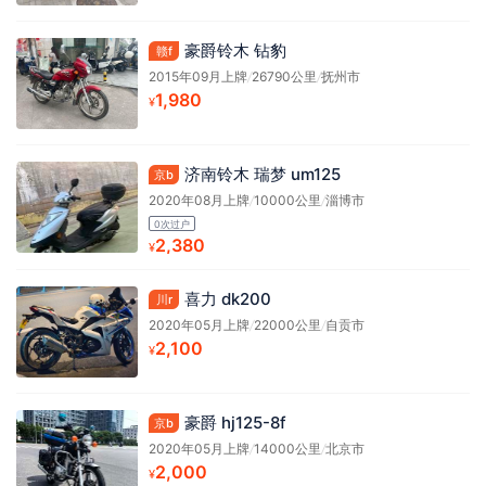
豪爵铃木 钻豹
赣f
2015年09月上牌
/
26790公里
/
抚州市
1,980
¥
济南铃木 瑞梦 um125
京b
2020年08月上牌
/
10000公里
/
淄博市
0次过户
2,380
¥
喜力 dk200
川r
2020年05月上牌
/
22000公里
/
自贡市
2,100
¥
豪爵 hj125-8f
京b
2020年05月上牌
/
14000公里
/
北京市
2,000
¥