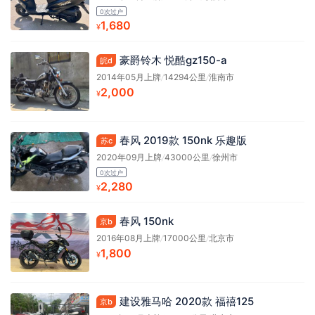
0次过户
1,680
¥
豪爵铃木 悦酷gz150-a
皖d
2014年05月上牌
/
14294公里
/
淮南市
2,000
¥
春风 2019款 150nk 乐趣版
苏c
2020年09月上牌
/
43000公里
/
徐州市
0次过户
2,280
¥
春风 150nk
京b
2016年08月上牌
/
17000公里
/
北京市
1,800
¥
建设雅马哈 2020款 福禧125
京b