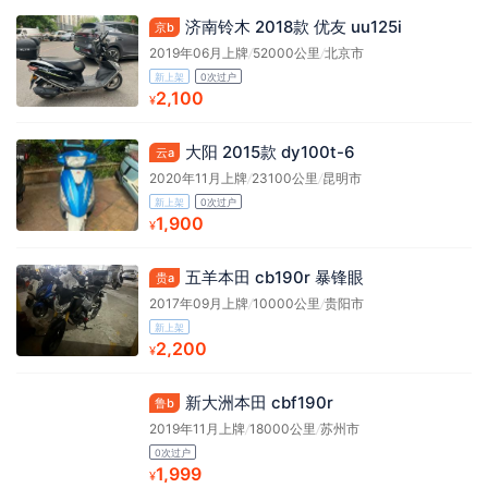
济南铃木 2018款 优友 uu125i
京b
2019年06月上牌
/
52000公里
/
北京市
新上架
0次过户
2,100
¥
大阳 2015款 dy100t-6
云a
2020年11月上牌
/
23100公里
/
昆明市
新上架
0次过户
1,900
¥
五羊本田 cb190r 暴锋眼
贵a
2017年09月上牌
/
10000公里
/
贵阳市
新上架
2,200
¥
新大洲本田 cbf190r
鲁b
2019年11月上牌
/
18000公里
/
苏州市
0次过户
1,999
¥