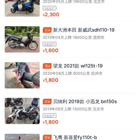
2020年05月上牌
/
19000公里
/
北京市
0次过户
2,300
¥
新大洲本田 新威武sdh110-19
云a
2015年04月上牌
/
16000公里
/
昆明市
0次过户
1,600
¥
望龙 2021款 wl125t-19
浙a
2020年08月上牌
/
6005公里
/
杭州市
1,800
¥
贝纳利 2019款 小迅龙 bn150s
京b
2019年08月上牌
/
15000公里
/
北京市
0次过户
1,800
¥
飞鹰 新喜爱fy110t-b
京b