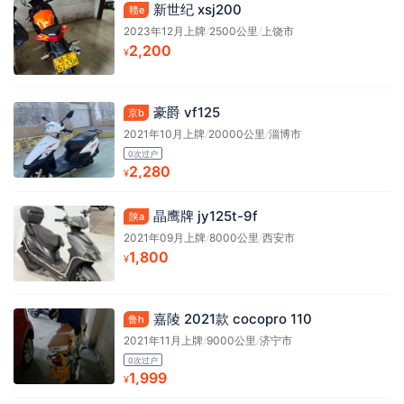
新世纪 xsj200
赣e
2023年12月上牌
/
2500公里
/
上饶市
2,200
¥
豪爵 vf125
京b
2021年10月上牌
/
20000公里
/
淄博市
0次过户
2,280
¥
晶鹰牌 jy125t-9f
陕a
2021年09月上牌
/
8000公里
/
西安市
1,800
¥
嘉陵 2021款 cocopro 110
鲁h
2021年11月上牌
/
9000公里
/
济宁市
0次过户
1,999
¥