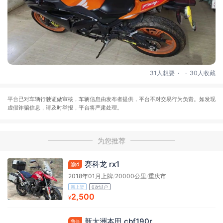
.
.
31人想要
30人收藏
平台已对车辆行驶证做审核，车辆信息由发布者提供，平台不对交易行为负责。如发现
虚假诈骗信息，请及时举报，平台将严肃处理。
为您推荐
赛科龙 rx1
渝d
2018年01月上牌
/
20000公里
/
重庆市
新上架
0次过户
2,500
¥
新大洲本田 cbf190r
鲁b