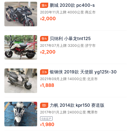
鹏城 2020款 pc400-s
豫n
2020年11月上牌
/
4000公里
/
商丘市
2,000
¥
贝纳利 小暴龙tnt125
鲁h
2017年07月上牌
/
3200公里
/
济宁市
2,200
¥
银钢侠 2019款 天使眼 yg125t-30
京b
2021年09月上牌
/
14000公里
/
北京市
1,888
¥
力帆 2014款 kpr150 赛道版
赣l
2017年01月上牌
/
24000公里
/
鹰潭市
0次过户
1,980
¥