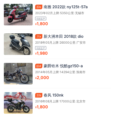
南雅 2022款 ny125t-57a
苏b
2023年02月上牌
/
5350公里
/
无锡市
0次过户
1,800
¥
新大洲本田 2018款 dio
川x
2018年05月上牌
/
26000公里
/
广安市
0次过户
1,980
¥
豪爵铃木 悦酷gz150-a
皖d
2014年05月上牌
/
14294公里
/
淮南市
2,000
¥
春风 150nk
京b
2016年08月上牌
/
17000公里
/
北京市
1,800
¥