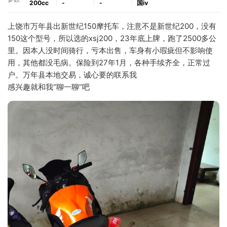
200cc
-
-
国ⅳ
上饶市万年县出新世纪150摩托车，注意不是新世纪200，没有
150这个型号，所以选的xsj200，23年底上牌，跑了2500多公
里。因本人没时间骑行，亏本出售，车身有小瑕疵但不影响使
用，其他都没毛病。保险到27年1月，各种手续齐全，正常过
户。万年县本地交易，诚心要的联系我
感兴趣就和我“聊一聊”吧