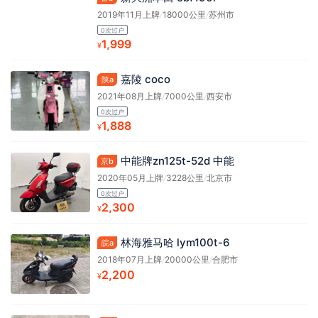
2019年11月上牌
/
18000公里
/
苏州市
0次过户
1,999
¥
嘉陵 coco
陕a
2021年08月上牌
/
7000公里
/
西安市
0次过户
1,888
¥
中能牌zn125t-52d 中能
京b
2020年05月上牌
/
3228公里
/
北京市
0次过户
2,300
¥
林海雅马哈 lym100t-6
皖a
2018年07月上牌
/
20000公里
/
合肥市
2,200
¥