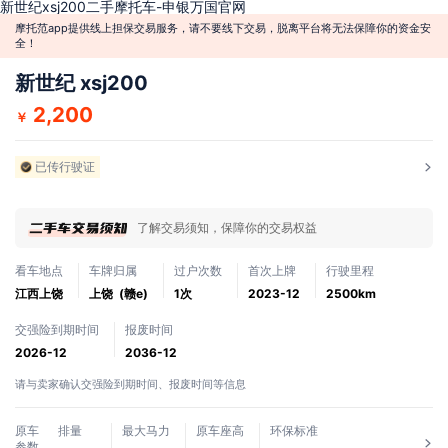
新世纪xsj200二手摩托车-申银万国官网
摩托范app提供线上担保交易服务，请不要线下交易，脱离平台将无法保障你的资金安
全！
新世纪 xsj200
2,200
￥
已传行驶证
了解交易须知，保障你的交易权益
看车地点
车牌归属
过户次数
首次上牌
行驶里程
江西上饶
上饶 (赣e)
1次
2023-12
2500km
交强险到期时间
报废时间
2026-12
2036-12
请与卖家确认交强险到期时间、报废时间等信息
原车
排量
最大马力
原车座高
环保标准
参数