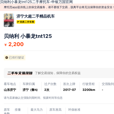
贝纳利小暴龙tnt125二手摩托车-申银万国官网
摩托范app提供线上担保交易服务，请不要线下交易，脱离平台将无法保障你的资金安全
济宁大超二手精品机车
贝纳利 小暴龙tnt125
2,200
￥
已传行驶证
了解交易须知，保障你的交易权益
看车地点
车牌归属
过户次数
首次上牌
行驶里程
交强险到
山东济宁
济宁 (鲁h)
2次
2017-07
3200km
-
请与卖家确认交强险到期时间、报废时间等信息
原车
排量
最大马力
原车座高
环保标准
参数