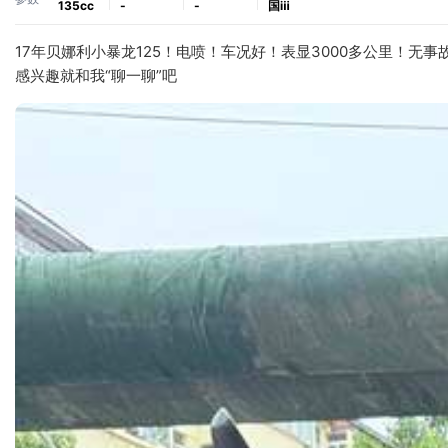
135cc
-
-
国ⅲ
17年贝娜利小暴龙125！电喷！车况好！表显3000多公里！
感兴趣就和我“聊一聊”吧