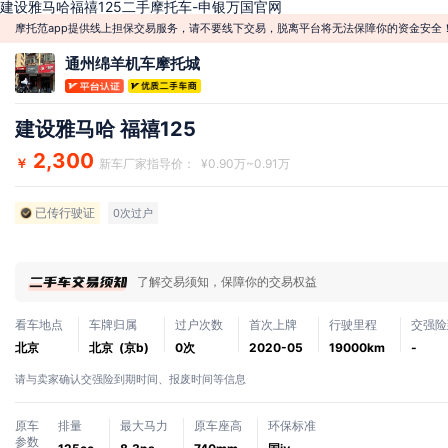
建设雅马哈福禧125二手摩托车-申银万国官网
摩托范app提供线上担保交易服务，请不要线下交易，脱离平台将无法保障你的资金安全
通州绵羊机车摩托城
建设雅马哈 福禧125
2,300
￥
新车厂家指导价： ¥0.90万~0.91万
已传行驶证
0次过户
了解交易须知，保障你的交易权益
看车地点
车牌归属
过户次数
首次上牌
行驶里程
交强险
北京
北京 (京b)
0次
2020-05
19000km
-
请与卖家确认交强险到期时间、报废时间等信息
原车
排量
最大马力
原车座高
环保标准
参数