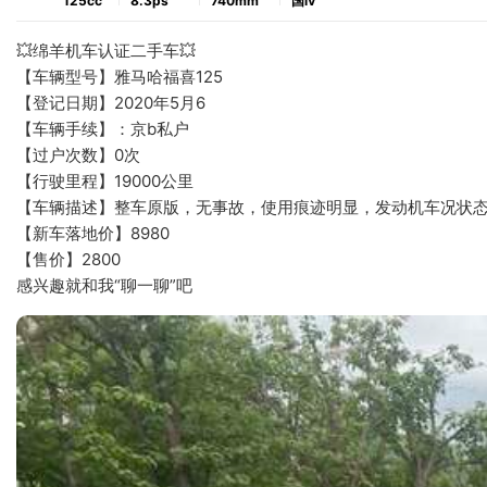
125cc
8.3ps
740mm
国ⅳ
💥绵羊机车认证二手车💥
【车辆型号】雅马哈福喜125
【登记日期】2020年5月6
【车辆手续】：京b私户
【过户次数】0次
【行驶里程】19000公里
【车辆描述】整车原版，无事故，使用痕迹明显，发动机车况状
【新车落地价】8980
【售价】2800
感兴趣就和我“聊一聊”吧