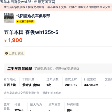
五羊本田喜俊wh125t-申银万国官网
摩托范app提供线上担保交易服务，请不要线下交易，脱离平台将无法保障你的资金安全
弋阳征途机车俱乐部
五羊本田 喜俊wh125t-5
1,900
￥
已传行驶证
了解交易须知，保障你的交易权益
看车地点
车牌归属
过户次数
首次上牌
行驶里程
交强
江西上饶
景德镇 (赣h)
1次
2016-12
33705km
-
请与卖家确认交强险到期时间、报废时间等信息
原车
排量
最大马力
原车座高
环保标准
参数
125cc
-
-
国ⅲ