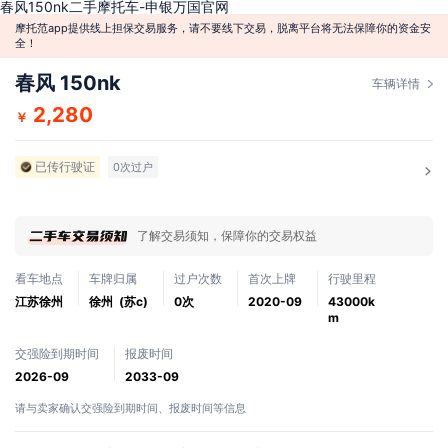
春风150nk二手摩托车-申银万国官网
摩托范app提供线上担保交易服务，请不要线下交易，脱离平台将无法保障你的资金安
全！
春风 150nk
车辆详情
2,280
￥
已传行驶证
0次过户
了解交易须知，保障你的交易权益
看车地点
车牌归属
过户次数
首次上牌
行驶里程
江苏徐州
徐州 (苏c)
0次
2020-09
43000k
m
交强险到期时间
报废时间
2026-09
2033-09
请与卖家确认交强险到期时间、报废时间等信息