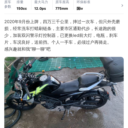
原车
排量
最大马力
原车座高
环保标准
参数
150cc
12.0ps
775mm
国ⅳ
2020年9月份上牌，四万三千公里，摔过一次车，但只外壳磨
损，经常洗车打蜡刷链条，主要市区通勤代步，长途跑的很
少，加装双闪警示灯控制器，已更换led前大灯，电瓶，刹车
片，车况良好，送前挡。个人一手车，必须过户再骑走。
感兴趣就和我“聊一聊”吧