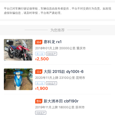
平台已对车辆行驶证做审核，车辆信息由发布者提供，平台不对交易行为负责。如发现
虚假诈骗信息，请及时举报，平台将严肃处理。
为您推荐
赛科龙 rx1
渝d
2018年01月上牌
/
20000公里
/
重庆市
新上架
0次过户
2,500
¥
大阳 2015款 dy100t-6
云a
2020年11月上牌
/
23100公里
/
昆明市
新上架
0次过户
1,900
¥
新大洲本田 cbf190r
鲁b
2019年11月上牌
/
18000公里
/
苏州市
0次过户