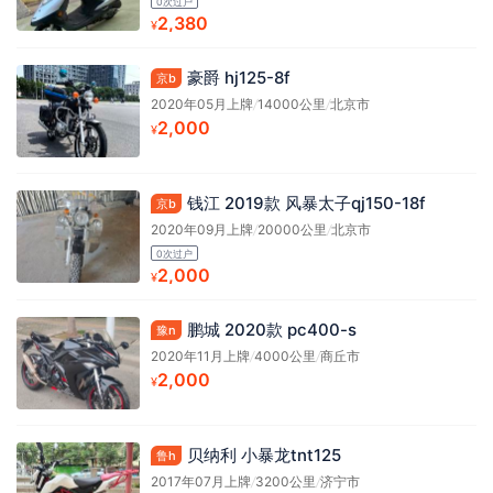
0次过户
2,380
¥
豪爵 hj125-8f
京b
2020年05月上牌
/
14000公里
/
北京市
2,000
¥
钱江 2019款 风暴太子qj150-18f
京b
2020年09月上牌
/
20000公里
/
北京市
0次过户
2,000
¥
鹏城 2020款 pc400-s
豫n
2020年11月上牌
/
4000公里
/
商丘市
2,000
¥
贝纳利 小暴龙tnt125
鲁h
2017年07月上牌
/
3200公里
/
济宁市