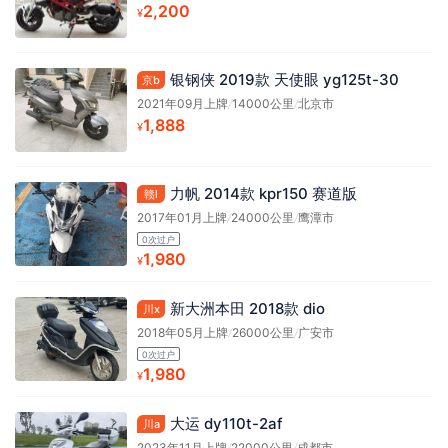
2,200
¥
银钢侠 2019款 天使眼 yg125t-30
京b
2021年09月上牌
/
14000公里
/
北京市
1,888
¥
力帆 2014款 kpr150 赛道版
赣l
2017年01月上牌
/
24000公里
/
鹰潭市
0次过户
1,980
¥
新大洲本田 2018款 dio
川x
2018年05月上牌
/
26000公里
/
广安市
0次过户
1,980
¥
大运 dy110t-2af
川a
2023年11月上牌
/
22000公里
/
成都市