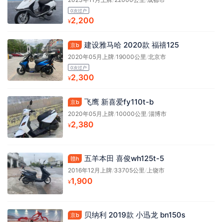
0次过户
2,200
¥
建设雅马哈 2020款 福禧125
京b
2020年05月上牌
/
19000公里
/
北京市
0次过户
2,300
¥
飞鹰 新喜爱fy110t-b
京b
2020年05月上牌
/
10000公里
/
淄博市
2,380
¥
五羊本田 喜俊wh125t-5
赣h
2016年12月上牌
/
33705公里
/
上饶市
1,900
¥
贝纳利 2019款 小迅龙 bn150s
京b