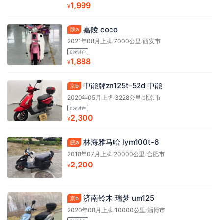
1,999
¥
嘉陵 coco
陕a
2021年08月上牌
/
7000公里
/
西安市
0次过户
1,888
¥
中能牌zn125t-52d 中能
京b
2020年05月上牌
/
3228公里
/
北京市
0次过户
2,300
¥
林海雅马哈 lym100t-6
皖a
2018年07月上牌
/
20000公里
/
合肥市
2,200
¥
济南铃木 瑞梦 um125
京b
2020年08月上牌
/
10000公里
/
淄博市