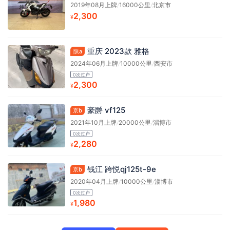
2019年08月上牌
/
16000公里
/
北京市
2,300
¥
重庆 2023款 雅格
陕a
2024年06月上牌
/
10000公里
/
西安市
0次过户
2,300
¥
豪爵 vf125
京b
2021年10月上牌
/
20000公里
/
淄博市
0次过户
2,280
¥
钱江 跨悦qj125t-9e
京b
2020年04月上牌
/
10000公里
/
淄博市
0次过户
1,980
¥