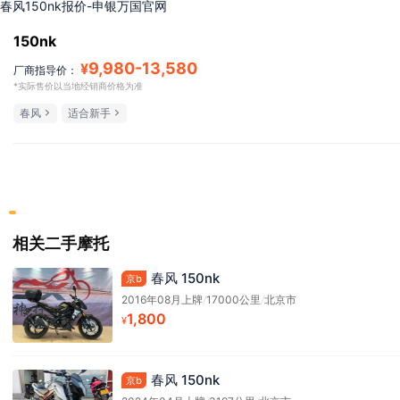
春风150nk报价-申银万国官网
150nk
9,980
-
13,580
¥
厂商指导价：
*实际售价以当地经销商价格为准
春风
适合新手
相关二手摩托
春风 150nk
京b
2016年08月上牌
/
17000公里
/
北京市
1,800
¥
春风 150nk
京b