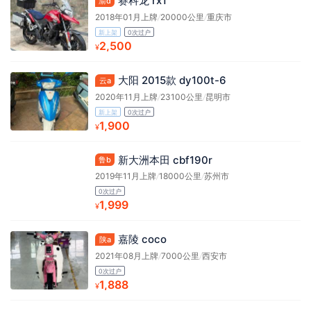
赛科龙 rx1
渝d
2018年01月上牌
/
20000公里
/
重庆市
新上架
0次过户
2,500
¥
大阳 2015款 dy100t-6
云a
2020年11月上牌
/
23100公里
/
昆明市
新上架
0次过户
1,900
¥
新大洲本田 cbf190r
鲁b
2019年11月上牌
/
18000公里
/
苏州市
0次过户
1,999
¥
嘉陵 coco
陕a
2021年08月上牌
/
7000公里
/
西安市
0次过户
1,888
¥