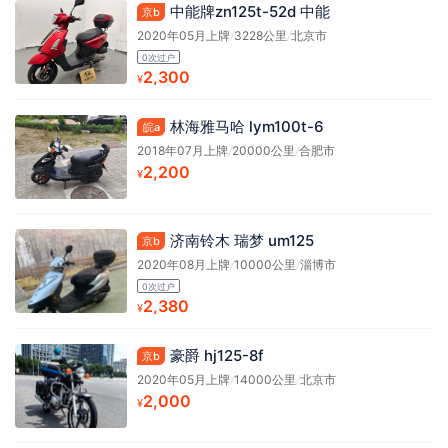
中能牌zn125t-52d 中能
京b
2020年05月上牌
/
3228公里
/
北京市
0次过户
2,300
¥
林海雅马哈 lym100t-6
皖a
2018年07月上牌
/
20000公里
/
合肥市
2,200
¥
济南铃木 瑞梦 um125
京b
2020年08月上牌
/
10000公里
/
淄博市
0次过户
2,380
¥
豪爵 hj125-8f
京b
2020年05月上牌
/
14000公里
/
北京市
2,000
¥