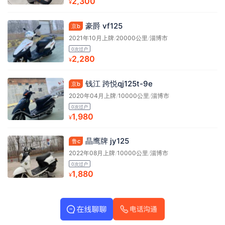
2,300
¥
豪爵 vf125
京b
2021年10月上牌
/
20000公里
/
淄博市
0次过户
2,280
¥
钱江 跨悦qj125t-9e
京b
2020年04月上牌
/
10000公里
/
淄博市
0次过户
1,980
¥
晶鹰牌 jy125
鲁c
2022年08月上牌
/
10000公里
/
淄博市
0次过户
1,880
¥
网站地图