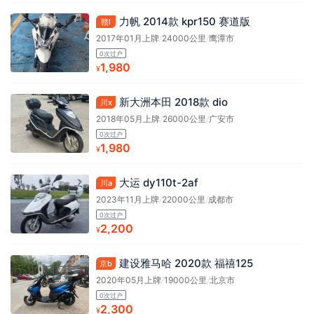
力帆 2014款 kpr150 赛道版
赣l
2017年01月上牌
/
24000公里
/
鹰潭市
0次过户
1,980
¥
新大洲本田 2018款 dio
川x
2018年05月上牌
/
26000公里
/
广安市
0次过户
1,980
¥
大运 dy110t-2af
川a
2023年11月上牌
/
22000公里
/
成都市
0次过户
2,200
¥
建设雅马哈 2020款 福禧125
京b
2020年05月上牌
/
19000公里
/
北京市
0次过户
2,300
¥