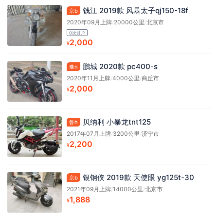
钱江 2019款 风暴太子qj150-18f
京b
2020年09月上牌
/
20000公里
/
北京市
0次过户
2,000
¥
鹏城 2020款 pc400-s
豫n
2020年11月上牌
/
4000公里
/
商丘市
2,000
¥
贝纳利 小暴龙tnt125
鲁h
2017年07月上牌
/
3200公里
/
济宁市
2,200
¥
银钢侠 2019款 天使眼 yg125t-30
京b
2021年09月上牌
/
14000公里
/
北京市
1,888
¥