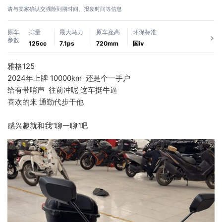
请与卖家确认交强险到期时间、报废时间等信息
原车
排量
最大马力
原车座高
环保标准
参数
125cc
7.1ps
720mm
国ⅳ
雅格125
2024年上牌 10000km  还是个一手户 
给有带哨声  往前冲呢 这车挺牛逼 
喜欢的来 通勤代步干他
感兴趣就和我“聊一聊”吧