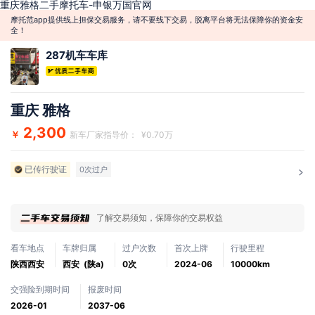
重庆雅格二手摩托车-申银万国官网
摩托范app提供线上担保交易服务，请不要线下交易，脱离平台将无法保障你的资金安
全！
287机车车库
重庆 雅格
2,300
￥
新车厂家指导价： ¥0.70万
已传行驶证
0次过户
了解交易须知，保障你的交易权益
看车地点
车牌归属
过户次数
首次上牌
行驶里程
陕西西安
西安 (陕a)
0次
2024-06
10000km
交强险到期时间
报废时间
2026-01
2037-06