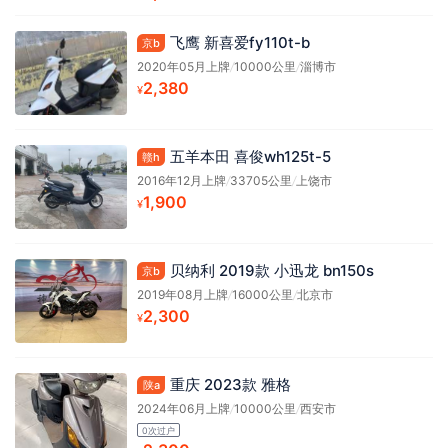
飞鹰 新喜爱fy110t-b
京b
2020年05月上牌
/
10000公里
/
淄博市
2,380
¥
五羊本田 喜俊wh125t-5
赣h
2016年12月上牌
/
33705公里
/
上饶市
1,900
¥
贝纳利 2019款 小迅龙 bn150s
京b
2019年08月上牌
/
16000公里
/
北京市
2,300
¥
重庆 2023款 雅格
陕a
2024年06月上牌
/
10000公里
/
西安市
0次过户