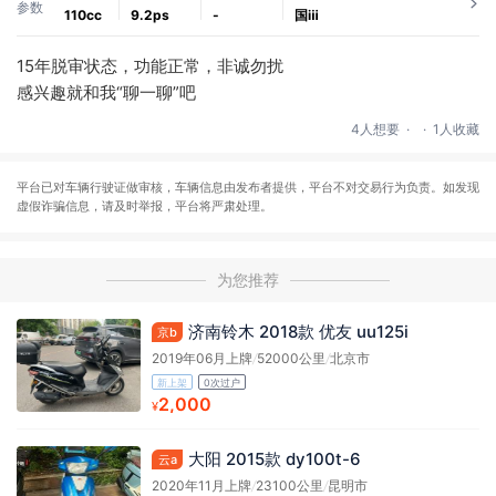
参数
110cc
9.2ps
-
国ⅲ
15年脱审状态，功能正常，非诚勿扰
感兴趣就和我“聊一聊”吧
.
.
4人想要
1人收藏
平台已对车辆行驶证做审核，车辆信息由发布者提供，平台不对交易行为负责。如发现
虚假诈骗信息，请及时举报，平台将严肃处理。
为您推荐
济南铃木 2018款 优友 uu125i
京b
2019年06月上牌
/
52000公里
/
北京市
新上架
0次过户
2,000
¥
大阳 2015款 dy100t-6
云a
2020年11月上牌
/
23100公里
/
昆明市