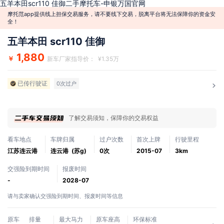
五羊本田scr110 佳御二手摩托车-申银万国官网
摩托范app提供线上担保交易服务，请不要线下交易，脱离平台将无法保障你的资金安
全！
五羊本田 scr110 佳御
1,880
￥
新车厂家指导价： ¥1.35万
已传行驶证
0次过户
了解交易须知，保障你的交易权益
看车地点
车牌归属
过户次数
首次上牌
行驶里程
江苏连云港
连云港 (苏g)
0次
2015-07
3km
交强险到期时间
报废时间
-
2028-07
请与卖家确认交强险到期时间、报废时间等信息
原车
排量
最大马力
原车座高
环保标准