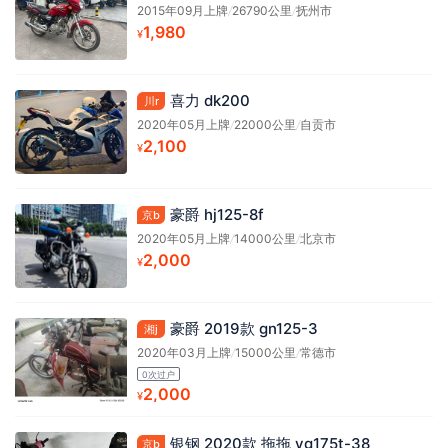
2015年09月上牌
/
26790公里
/
抚州市
1,980
¥
喜力 dk200
川r
2020年05月上牌
/
22000公里
/
自贡市
2,100
¥
豪爵 hj125-8f
京b
2020年05月上牌
/
14000公里
/
北京市
2,000
¥
豪爵 2019款 gn125-3
湘j
2020年03月上牌
/
15000公里
/
常德市
0次过户
2,000
¥
银钢 2020款 拖拖 yg175t-38
京b