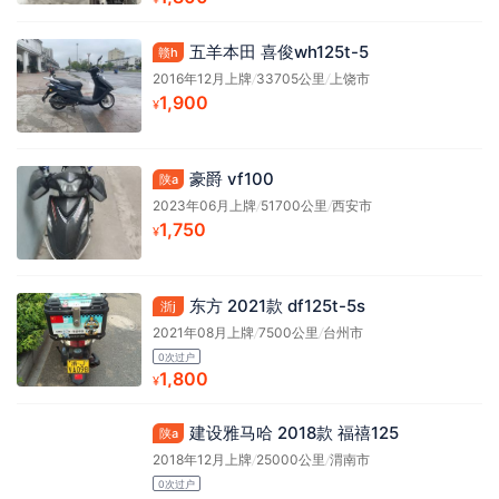
五羊本田 喜俊wh125t-5
赣h
2016年12月上牌
/
33705公里
/
上饶市
1,900
¥
豪爵 vf100
陕a
2023年06月上牌
/
51700公里
/
西安市
1,750
¥
东方 2021款 df125t-5s
浙j
2021年08月上牌
/
7500公里
/
台州市
0次过户
1,800
¥
建设雅马哈 2018款 福禧125
陕a
2018年12月上牌
/
25000公里
/
渭南市
0次过户