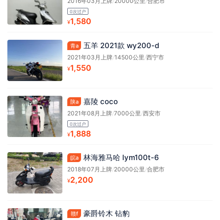
2016年03月上牌
/
20000公里
/
合肥市
0次过户
1,580
¥
五羊 2021款 wy200-d
青a
2021年03月上牌
/
14500公里
/
西宁市
1,550
¥
嘉陵 coco
陕a
2021年08月上牌
/
7000公里
/
西安市
0次过户
1,888
¥
林海雅马哈 lym100t-6
皖a
2018年07月上牌
/
20000公里
/
合肥市
2,200
¥
豪爵铃木 钻豹
赣f