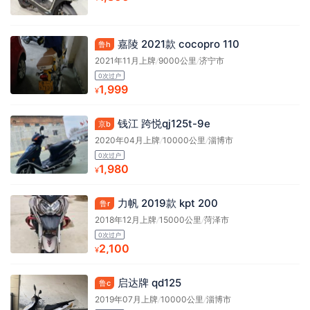
嘉陵 2021款 cocopro 110
鲁h
2021年11月上牌
/
9000公里
/
济宁市
0次过户
1,999
¥
钱江 跨悦qj125t-9e
京b
2020年04月上牌
/
10000公里
/
淄博市
0次过户
1,980
¥
力帆 2019款 kpt 200
鲁r
2018年12月上牌
/
15000公里
/
菏泽市
0次过户
2,100
¥
启达牌 qd125
鲁c
2019年07月上牌
/
10000公里
/
淄博市