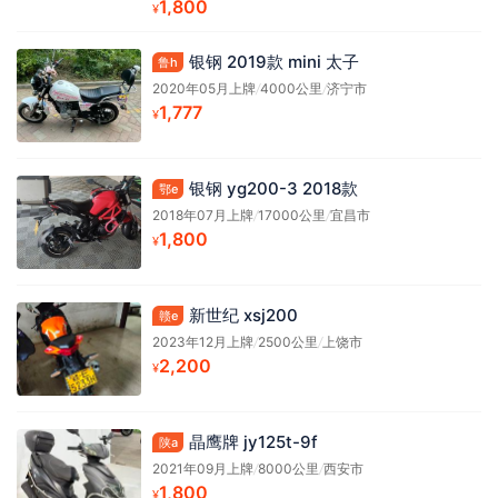
1,800
¥
银钢 2019款 mini 太子
鲁h
2020年05月上牌
/
4000公里
/
济宁市
1,777
¥
银钢 yg200-3 2018款
鄂e
2018年07月上牌
/
17000公里
/
宜昌市
1,800
¥
新世纪 xsj200
赣e
2023年12月上牌
/
2500公里
/
上饶市
2,200
¥
晶鹰牌 jy125t-9f
陕a
2021年09月上牌
/
8000公里
/
西安市
1,800
¥