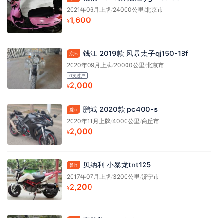
2021年06月上牌
/
24000公里
/
北京市
1,600
¥
钱江 2019款 风暴太子qj150-18f
京b
2020年09月上牌
/
20000公里
/
北京市
0次过户
2,000
¥
鹏城 2020款 pc400-s
豫n
2020年11月上牌
/
4000公里
/
商丘市
2,000
¥
贝纳利 小暴龙tnt125
鲁h
2017年07月上牌
/
3200公里
/
济宁市
2,200
¥