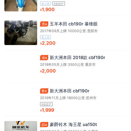
新上架
0次过户
1,900
¥
五羊本田 cb190r 暴锋眼
贵a
2017年09月上牌
/
10000公里
/
贵阳市
新上架
2,200
¥
新大洲本田 2018款 cbf190r
渝a
2018年05月上牌
/
3500公里
/
重庆市
2,000
¥
新大洲本田 cbf190r
鲁b
2019年11月上牌
/
18000公里
/
苏州市
0次过户
1,999
¥
豪爵铃木 海王星 ua150t
皖a