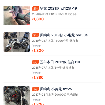
望龙 2021款 wl125t-19
浙a
2020年08月上牌
/
6005公里
/
杭州市
1,800
¥
贝纳利 2019款 小迅龙 bn150s
京b
2019年08月上牌
/
15000公里
/
北京市
0次过户
1,800
¥
五羊本田 2012款 佳御110
苏g
2015年07月上牌
/
3公里
/
连云港市
0次过户
1,880
¥
贝纳利 小黄龙 tnt25
皖j
2017年03月上牌
/
20000公里
/
合肥市
0次过户
1,800
¥