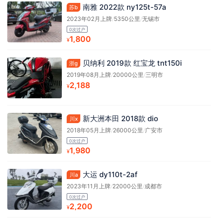
南雅 2022款 ny125t-57a
苏b
2023年02月上牌
/
5350公里
/
无锡市
0次过户
1,800
¥
贝纳利 2019款 红宝龙 tnt150i
浙g
2019年08月上牌
/
20000公里
/
三明市
2,188
¥
新大洲本田 2018款 dio
川x
2018年05月上牌
/
26000公里
/
广安市
0次过户
1,980
¥
大运 dy110t-2af
川a
2023年11月上牌
/
22000公里
/
成都市
0次过户
2,200
¥