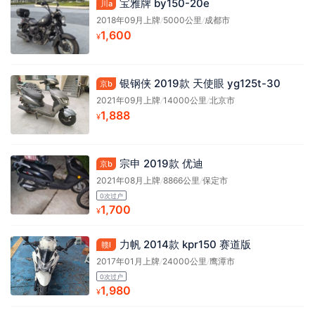
宝雅牌 by150-20e
川a
2018年09月上牌
/
5000公里
/
成都市
1,600
¥
银钢侠 2019款 天使眼 yg125t-30
京b
2021年09月上牌
/
14000公里
/
北京市
1,888
¥
宗申 2019款 优迪
京b
2021年08月上牌
/
8866公里
/
保定市
0次过户
1,700
¥
力帆 2014款 kpr150 赛道版
赣l
2017年01月上牌
/
24000公里
/
鹰潭市
0次过户
1,980
¥