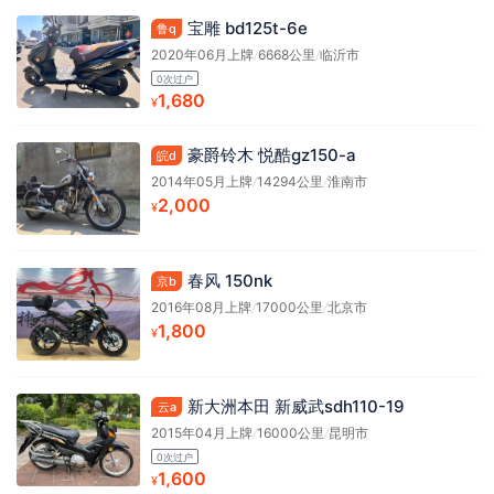
宝雕 bd125t-6e
鲁q
2020年06月上牌
/
6668公里
/
临沂市
0次过户
1,680
¥
豪爵铃木 悦酷gz150-a
皖d
2014年05月上牌
/
14294公里
/
淮南市
2,000
¥
春风 150nk
京b
2016年08月上牌
/
17000公里
/
北京市
1,800
¥
新大洲本田 新威武sdh110-19
云a
2015年04月上牌
/
16000公里
/
昆明市
0次过户
1,600
¥