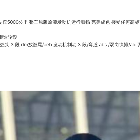
行驶仅5000公里 整车原版原漆发动机运行顺畅 完美成色 接受任何高
/锻造轮毂
 防翘头 3 段 rlm放翘尾/aeb 发动机制动 3 段/弯道 abs /双向快排