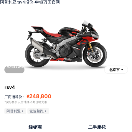
阿普利亚rsv4报价-申银万国官网
实拍150张
北京市
rsv4
248,800
¥
厂商指导价：
*实际售价以当地经销商价格为准
阿普利亚
竞速超跑
经销商
二手摩托