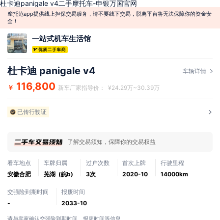
杜卡迪panigale v4二手摩托车-申银万国官网
摩托范app提供线上担保交易服务，请不要线下交易，脱离平台将无法保障你的资金安
全！
一站式机车生活馆
杜卡迪 panigale v4
车辆详情
116,800
￥
新车厂家指导价： ¥24.29万~30.39万
已传行驶证
了解交易须知，保障你的交易权益
看车地点
车牌归属
过户次数
首次上牌
行驶里程
安徽合肥
芜湖 (皖b)
3次
2020-10
14000km
交强险到期时间
报废时间
-
2033-10
请与卖家确认交强险到期时间、报废时间等信息