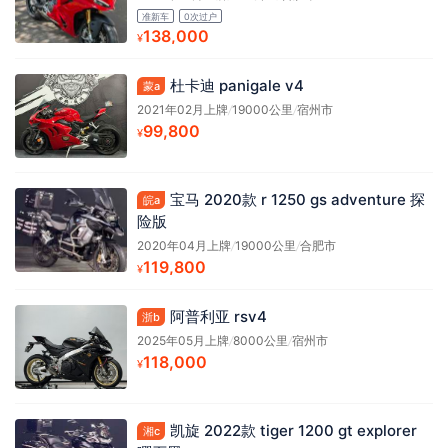
准新车
0次过户
138,000
¥
杜卡迪 panigale v4
蒙a
2021年02月上牌
/
19000公里
/
宿州市
99,800
¥
宝马 2020款 r 1250 gs adventure 探
皖a
险版
2020年04月上牌
/
19000公里
/
合肥市
119,800
¥
阿普利亚 rsv4
浙b
2025年05月上牌
/
8000公里
/
宿州市
118,000
¥
凯旋 2022款 tiger 1200 gt explorer
湘c