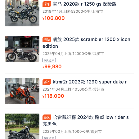
宝马 2020款 r 1250 gs 探险版
鄂j
2019年11月上牌
/
53000公里
/
上海市
106,800
¥
凯旋 2025款 scrambler 1200 x icon
鄂a
edition
2025年04月上牌
/
12000公里
/
武汉市
0次过户
99,980
¥
ktmr2r 2023款 1290 super duke r
苏d
2024年04月上牌
/
10500公里
/
常州市
118,000
¥
哈雷戴维森 2024款 路威 low rider s
皖k
亮黑色
2025年03月上牌
/
1000公里
/
嘉兴市
0次过户