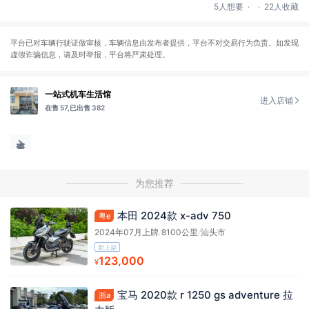
.
.
5人想要
22人收藏
平台已对车辆行驶证做审核，车辆信息由发布者提供，平台不对交易行为负责。如发现
虚假诈骗信息，请及时举报，平台将严肃处理。
一站式机车生活馆
进入店铺
在售 57,
已出售 382
为您推荐
本田 2024款 x-adv 750
粤e
2024年07月上牌
/
8100公里
/
汕头市
新上架
123,000
¥
宝马 2020款 r 1250 gs adventure 拉
浙a