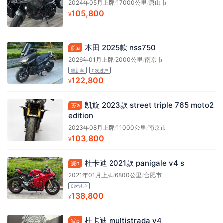
2024年05月上牌
/
17000公里
/
唐山市
105,800
¥
本田 2025款 nss750
皖a
2026年01月上牌
/
2000公里
/
南京市
准新车
0次过户
122,800
¥
凯旋 2023款 street triple 765 moto2
苏a
edition
2023年08月上牌
/
11000公里
/
南京市
103,800
¥
杜卡迪 2021款 panigale v4 s
皖n
2021年01月上牌
/
6800公里
/
合肥市
0次过户
138,800
¥
杜卡迪 multistrada v4
皖p