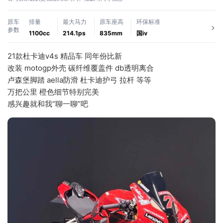
原车
排量
最大马力
原车座高
环保标准
参数
1100cc
214.1ps
835mm
国ⅳ
21款杜卡迪v4s 精品车 同年份比新
改装 motogp外壳 碳纤维覆盖件 db透明离合 
卢森堡脚踏 aella防滑 杜卡迪护弓 拉杆 等等 
万把公里 橙色细节特别完美 
感兴趣就和我“聊一聊”吧