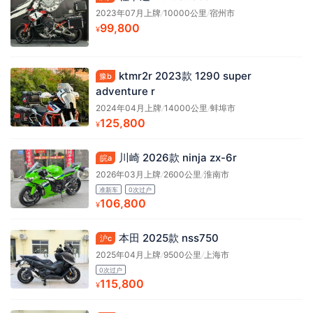
2023年07月上牌
/
10000公里
/
宿州市
99,800
¥
ktmr2r 2023款 1290 super
豫b
adventure r
2024年04月上牌
/
14000公里
/
蚌埠市
125,800
¥
川崎 2026款 ninja zx-6r
皖a
2026年03月上牌
/
2600公里
/
淮南市
准新车
0次过户
106,800
¥
本田 2025款 nss750
沪c
2025年04月上牌
/
9500公里
/
上海市
0次过户
115,800
¥