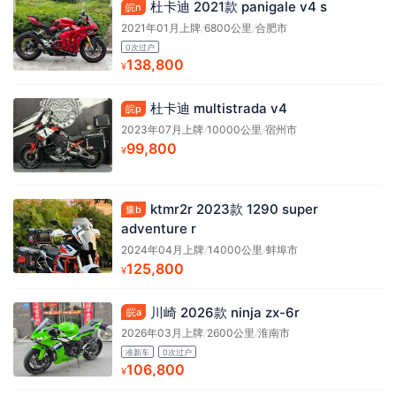
杜卡迪 2021款 panigale v4 s
皖n
2021年01月上牌
/
6800公里
/
合肥市
0次过户
138,800
¥
杜卡迪 multistrada v4
皖p
2023年07月上牌
/
10000公里
/
宿州市
99,800
¥
ktmr2r 2023款 1290 super
豫b
adventure r
2024年04月上牌
/
14000公里
/
蚌埠市
125,800
¥
川崎 2026款 ninja zx-6r
皖a
2026年03月上牌
/
2600公里
/
淮南市
准新车
0次过户
106,800
¥