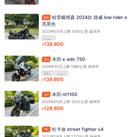
哈雷戴维森 2024款 路威 low rider s
皖k
亮黑色
2025年03月上牌
/
1000公里
/
嘉兴市
0次过户
139,800
¥
本田 x-adv 750
苏a
2026年01月上牌
/
1880公里
/
徐州市
准新车
0次过户
139,800
¥
本田 nt1100
云f
2025年05月上牌
/
3020公里
/
徐州市
128,800
¥
杜卡迪 street fighter v4
粤l
2022年08月上牌
/
12125公里
/
徐州市