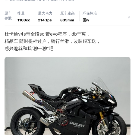
原车
排量
最大马力
原车座高
环保标准
参数
1100cc
214.1ps
835mm
国ⅳ
杜卡迪v4s带全段sc 带evo程序，db干离，
精品车 随时提档过户，骑行丝滑，改装跟车送，
感兴趣就和我“聊一聊”吧