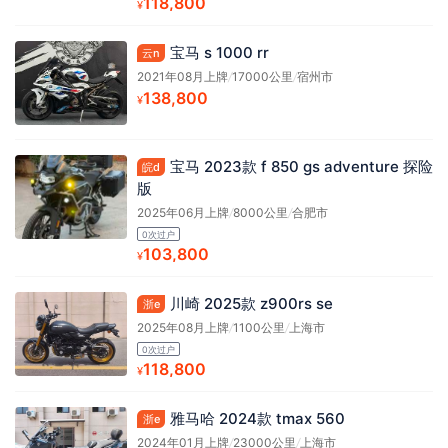
118,800
¥
宝马 s 1000 rr
云n
2021年08月上牌
/
17000公里
/
宿州市
138,800
¥
宝马 2023款 f 850 gs adventure 探险
皖d
版
2025年06月上牌
/
8000公里
/
合肥市
0次过户
103,800
¥
川崎 2025款 z900rs se
浙e
2025年08月上牌
/
1100公里
/
上海市
0次过户
118,800
¥
雅马哈 2024款 tmax 560
浙e
2024年01月上牌
/
23000公里
/
上海市