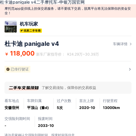
杜卡迪panigale v4二手摩托车-申银万国官网
摩托范app提供线上担保交易服务，请不要线下交易，脱离平台将无法保障你的资金安
全！
机车玩家
杜卡迪 panigale v4
车辆详情
118,000
￥
新车厂家指导价： ¥24.29万~30.39万
已传行驶证
了解交易须知，保障你的交易权益
看车地点
车牌归属
过户次数
首次上牌
行驶里程
安徽宿州
平顶山 (豫d)
5次
2020-10
13000km
交强险到期时间
报废时间
-
2033-10
请与卖家确认交强险到期时间、报废时间等信息