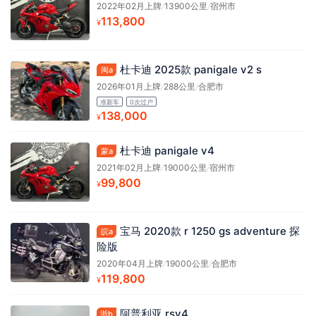
2022年02月上牌
/
13900公里
/
宿州市
113,800
¥
杜卡迪 2025款 panigale v2 s
闽a
2026年01月上牌
/
288公里
/
合肥市
准新车
0次过户
138,000
¥
杜卡迪 panigale v4
蒙a
2021年02月上牌
/
19000公里
/
宿州市
99,800
¥
宝马 2020款 r 1250 gs adventure 探
皖a
险版
2020年04月上牌
/
19000公里
/
合肥市
119,800
¥
阿普利亚 rsv4
浙b