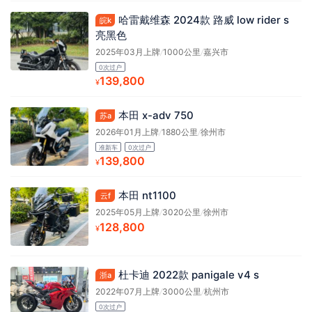
哈雷戴维森 2024款 路威 low rider s
皖k
亮黑色
2025年03月上牌
/
1000公里
/
嘉兴市
0次过户
139,800
¥
本田 x-adv 750
苏a
2026年01月上牌
/
1880公里
/
徐州市
准新车
0次过户
139,800
¥
本田 nt1100
云f
2025年05月上牌
/
3020公里
/
徐州市
128,800
¥
杜卡迪 2022款 panigale v4 s
浙a
2022年07月上牌
/
3000公里
/
杭州市
0次过户