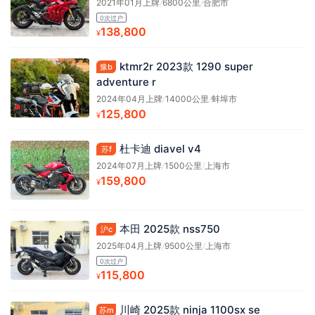
2021年01月上牌
/
6800公里
/
合肥市
0次过户
138,800
¥
ktmr2r 2023款 1290 super
豫b
adventure r
2024年04月上牌
/
14000公里
/
蚌埠市
125,800
¥
杜卡迪 diavel v4
苏f
2024年07月上牌
/
1500公里
/
上海市
159,800
¥
本田 2025款 nss750
沪c
2025年04月上牌
/
9500公里
/
上海市
0次过户
115,800
¥
川崎 2025款 ninja 1100sx se
苏m