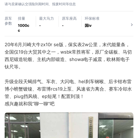
请与卖家确认交强险到期时间、报废时间等信息
原车
排量
最大马力
原车座高
环保标准
参数
1000c
-
-
国ⅳ
c
20年6月川崎大牛zx10r se版，保实表2w公里，末代能量条，
全国仅19台大贸其中之一，wsbk常胜将军，原厂全碳板、马切
西尼锻造轮毂、主机内部锻造、showa电子减震，欧林斯电子
钛尺等。
升级全段天蝎排气、车衣、大闪电、hel刹车钢喉、后卡钳布雷
博小螃蟹镀镍、布雷博rcs19上泵、风速省力离合、赛车冷却水
管、piug挡风镜、ep短尾！配置到顶！
感兴趣就和我“聊一聊”吧