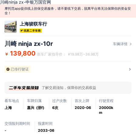
川崎ninja zx-申银万国官网
摩托范app提供线上担保交易服务，请不要线下交易，脱离平台将无法保障你的资金安
全！
上海骏联车行
川崎 ninja zx-10r
车辆详情
139,800
￥
新车厂家指导价： ¥19.98万~36.98万
已传行驶证
了解交易须知，保障你的交易权益
看车地点
车牌归属
过户次数
首次上牌
行驶里程
上海
嘉兴 (浙f)
6次
2020-06
20000k
m
交强险到期时间
报废时间
-
2033-06