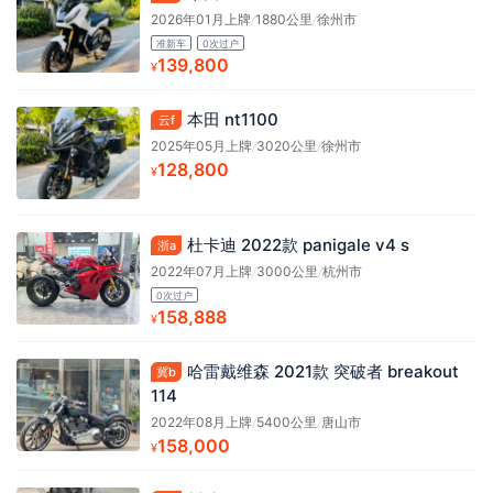
2026年01月上牌
/
1880公里
/
徐州市
准新车
0次过户
139,800
¥
本田 nt1100
云f
2025年05月上牌
/
3020公里
/
徐州市
128,800
¥
杜卡迪 2022款 panigale v4 s
浙a
2022年07月上牌
/
3000公里
/
杭州市
0次过户
158,888
¥
哈雷戴维森 2021款 突破者 breakout
冀b
114
2022年08月上牌
/
5400公里
/
唐山市
158,000
¥