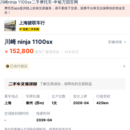
川崎ninja 1100sx二手摩托车-申银万国官网
摩托范app提供线上担保交易服务，请不要线下交易，脱离平台将无法保障你的资金安
全！
上海骏联车行
川崎 ninja 1100sx
车辆详情
152,800
￥
新车厂家指导价： ¥18.92万
已传行驶证
了解交易须知，保障你的交易权益
看车地点
车牌归属
过户次数
首次上牌
行驶里程
上海
泰州 (苏m)
1次
2026-04
425km
交强险到期时间
报废时间
-
2039-04
请与卖家确认交强险到期时间、报废时间等信息