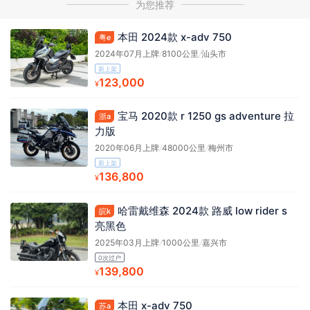
为您推荐
本田 2024款 x-adv 750
粤e
2024年07月上牌
/
8100公里
/
汕头市
新上架
123,000
¥
宝马 2020款 r 1250 gs adventure 拉
浙a
力版
2020年06月上牌
/
48000公里
/
梅州市
新上架
136,800
¥
哈雷戴维森 2024款 路威 low rider s
皖k
亮黑色
2025年03月上牌
/
1000公里
/
嘉兴市
0次过户
139,800
¥
本田 x-adv 750
苏a