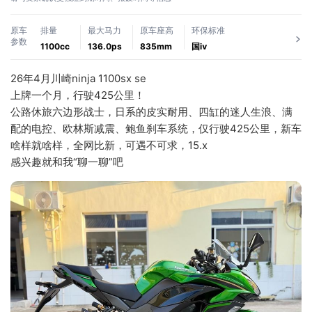
原车
排量
最大马力
原车座高
环保标准
参数
1100cc
136.0ps
835mm
国ⅳ
26年4月川崎ninja 1100sx se
上牌一个月，行驶425公里！
公路休旅六边形战士，日系的皮实耐用、四缸的迷人生浪、满
配的电控、欧林斯减震、鲍鱼刹车系统，仅行驶425公里，新车
啥样就啥样，全网比新，可遇不可求，15.x
感兴趣就和我“聊一聊”吧