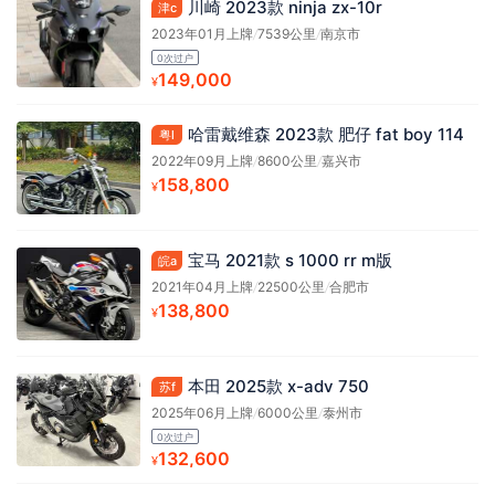
川崎 2023款 ninja zx-10r
津c
2023年01月上牌
/
7539公里
/
南京市
0次过户
149,000
¥
哈雷戴维森 2023款 肥仔 fat boy 114
粤l
2022年09月上牌
/
8600公里
/
嘉兴市
158,800
¥
宝马 2021款 s 1000 rr m版
皖a
2021年04月上牌
/
22500公里
/
合肥市
138,800
¥
本田 2025款 x-adv 750
苏f
2025年06月上牌
/
6000公里
/
泰州市
0次过户
132,600
¥