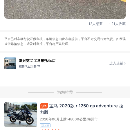
.
.
12人想要
21人收藏
平台已对车辆行驶证做审核，车辆信息由发布者提供，平台不对交易行为负责。如发现
虚假诈骗信息，请及时举报，平台将严肃处理。
嘉兴赛宝 宝马摩托4s店
进入店铺
在售 5,
已出售 21
为您推荐
宝马 2020款 r 1250 gs adventure 拉
浙a
力版
2020年06月上牌
/
48000公里
/
梅州市
新上架