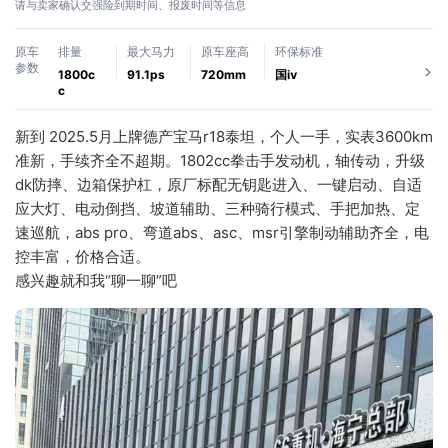
请与卖家确认交强险到期时间、报废时间等信息
原车
排量
最大马力
原车座高
环保标准
参数
1800c
91.1ps
720mm
国ⅳ
c
新到 2025.5月上牌德产宝马r18泰坦，个人一手，实表3600km
准新，手续齐全不超期。1802cc拳击手发动机，轴传动，升级
dk防摔、边箱保护杠，原厂标配无钥匙进入、一键启动、自适
应大灯、电动倒挡、坡道辅助、三种骑行模式、手把加热、定
速巡航，abs pro、弯道abs、asc、msr引擎制动辅助齐全，电
控丰富，价格合适。
感兴趣就和我“聊一聊”吧