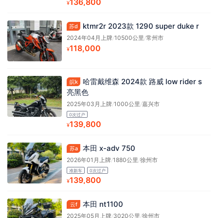
136,800
¥
ktmr2r 2023款 1290 super duke r
苏d
2024年04月上牌
/
10500公里
/
常州市
118,000
¥
哈雷戴维森 2024款 路威 low rider s
皖k
亮黑色
2025年03月上牌
/
1000公里
/
嘉兴市
0次过户
139,800
¥
本田 x-adv 750
苏a
2026年01月上牌
/
1880公里
/
徐州市
准新车
0次过户
139,800
¥
本田 nt1100
云f
2025年05月上牌
/
3020公里
/
徐州市