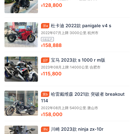
128,800
¥
杜卡迪 2022款 panigale v4 s
浙a
2022年07月上牌
/
3000公里
/
杭州市
0次过户
158,888
¥
宝马 2023款 s 1000 r m版
皖f
2023年08月上牌
/
14000公里
/
合肥市
115,800
¥
哈雷戴维森 2021款 突破者 breakout
冀b
114
2022年08月上牌
/
5400公里
/
唐山市
158,000
¥
川崎 2023款 ninja zx-10r
津c