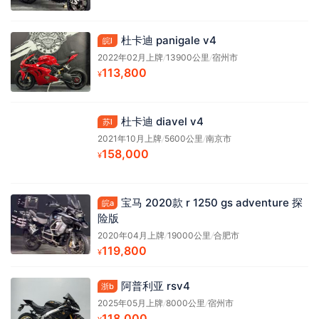
杜卡迪 panigale v4
皖l
2022年02月上牌
/
13900公里
/
宿州市
113,800
¥
杜卡迪 diavel v4
苏l
2021年10月上牌
/
5600公里
/
南京市
158,000
¥
宝马 2020款 r 1250 gs adventure 探
皖a
险版
2020年04月上牌
/
19000公里
/
合肥市
119,800
¥
阿普利亚 rsv4
浙b
2025年05月上牌
/
8000公里
/
宿州市
118,000