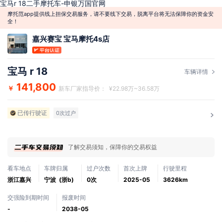
宝马r 18二手摩托车-申银万国官网
摩托范app提供线上担保交易服务，请不要线下交易，脱离平台将无法保障你的资金安
全！
嘉兴赛宝 宝马摩托4s店
宝马 r 18
车辆详情
141,800
￥
新车厂家指导价： ¥22.98万~36.58万
已传行驶证
0次过户
了解交易须知，保障你的交易权益
看车地点
车牌归属
过户次数
首次上牌
行驶里程
浙江嘉兴
宁波 (浙b)
0次
2025-05
3626km
交强险到期时间
报废时间
-
2038-05