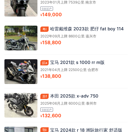
2023年01月上牌
/
7539公里
/
南京市
0次过户
149,000
¥
哈雷戴维森 2023款 肥仔 fat boy 114
粤l
2022年09月上牌
/
8600公里
/
嘉兴市
158,800
¥
宝马 2021款 s 1000 rr m版
皖a
2021年04月上牌
/
22500公里
/
合肥市
138,800
¥
本田 2025款 x-adv 750
苏f
2025年06月上牌
/
6000公里
/
泰州市
0次过户
132,600
¥
宝马 2024款 r 18 洲际旅行家 舒适版
鄂l