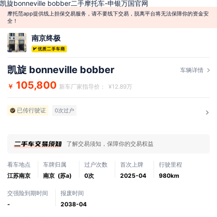
凯旋bonneville bobber二手摩托车-申银万国官网
摩托范app提供线上担保交易服务，请不要线下交易，脱离平台将无法保障你的资金安
全！
南京终极
凯旋 bonneville bobber
车辆详情
105,800
￥
新车厂家指导价： ¥12.89万
已传行驶证
0次过户
了解交易须知，保障你的交易权益
看车地点
车牌归属
过户次数
首次上牌
行驶里程
江苏南京
南京 (苏a)
0次
2025-04
980km
交强险到期时间
报废时间
-
2038-04