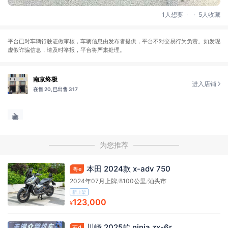
.
.
1人想要
5人收藏
平台已对车辆行驶证做审核，车辆信息由发布者提供，平台不对交易行为负责。如发现
虚假诈骗信息，请及时举报，平台将严肃处理。
南京终极
进入店铺
在售 20,
已出售 317
为您推荐
本田 2024款 x-adv 750
粤e
2024年07月上牌
/
8100公里
/
汕头市
新上架
123,000
¥
川崎 2025款 ninja zx-6r
苏d