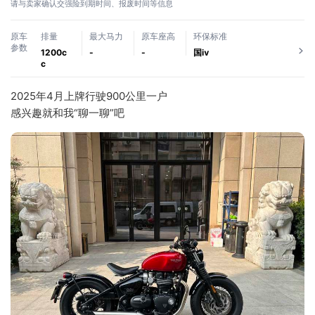
请与卖家确认交强险到期时间、报废时间等信息
原车
排量
最大马力
原车座高
环保标准
参数
1200c
-
-
国ⅳ
c
2025年4月上牌行驶900公里一户
感兴趣就和我“聊一聊”吧