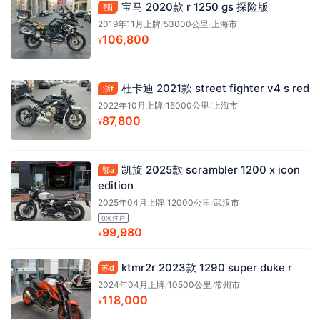
宝马 2020款 r 1250 gs 探险版
鄂j
2019年11月上牌
/
53000公里
/
上海市
106,800
¥
杜卡迪 2021款 street fighter v4 s red
浙f
2022年10月上牌
/
15000公里
/
上海市
87,800
¥
凯旋 2025款 scrambler 1200 x icon
鄂a
edition
2025年04月上牌
/
12000公里
/
武汉市
0次过户
99,980
¥
ktmr2r 2023款 1290 super duke r
苏d
2024年04月上牌
/
10500公里
/
常州市
118,000
¥