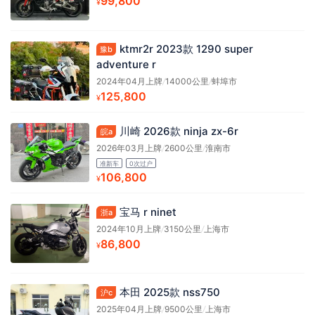
99,800
¥
ktmr2r 2023款 1290 super
豫b
adventure r
2024年04月上牌
/
14000公里
/
蚌埠市
125,800
¥
川崎 2026款 ninja zx-6r
皖a
2026年03月上牌
/
2600公里
/
淮南市
准新车
0次过户
106,800
¥
宝马 r ninet
浙a
2024年10月上牌
/
3150公里
/
上海市
86,800
¥
本田 2025款 nss750
沪c
2025年04月上牌
/
9500公里
/
上海市