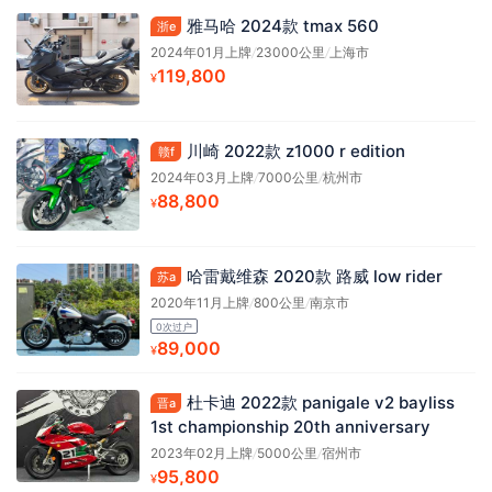
雅马哈 2024款 tmax 560
浙e
2024年01月上牌
/
23000公里
/
上海市
119,800
¥
川崎 2022款 z1000 r edition
赣f
2024年03月上牌
/
7000公里
/
杭州市
88,800
¥
哈雷戴维森 2020款 路威 low rider
苏a
2020年11月上牌
/
800公里
/
南京市
0次过户
89,000
¥
杜卡迪 2022款 panigale v2 bayliss
晋a
1st championship 20th anniversary
2023年02月上牌
/
5000公里
/
宿州市
95,800
¥