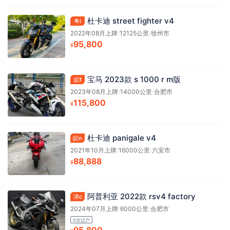
杜卡迪 street fighter v4
粤l
2022年08月上牌
/
12125公里
/
徐州市
95,800
¥
宝马 2023款 s 1000 r m版
皖f
2023年08月上牌
/
14000公里
/
合肥市
115,800
¥
杜卡迪 panigale v4
皖n
2021年10月上牌
/
16000公里
/
六安市
88,888
¥
阿普利亚 2022款 rsv4 factory
津c
2024年07月上牌
/
6000公里
/
合肥市
0次过户
95,800