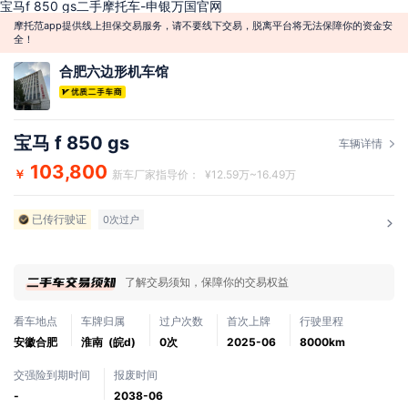
宝马f 850 gs二手摩托车-申银万国官网
摩托范app提供线上担保交易服务，请不要线下交易，脱离平台将无法保障你的资金安
全！
合肥六边形机车馆
宝马 f 850 gs
车辆详情
103,800
￥
新车厂家指导价： ¥12.59万~16.49万
已传行驶证
0次过户
了解交易须知，保障你的交易权益
看车地点
车牌归属
过户次数
首次上牌
行驶里程
安徽合肥
淮南 (皖d)
0次
2025-06
8000km
交强险到期时间
报废时间
-
2038-06