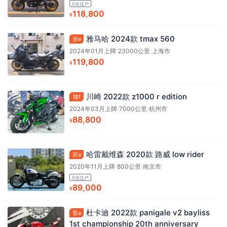
0次过户
118,800
¥
雅马哈 2024款 tmax 560
浙e
2024年01月上牌
/
23000公里
/
上海市
119,800
¥
川崎 2022款 z1000 r edition
赣f
2024年03月上牌
/
7000公里
/
杭州市
88,800
¥
哈雷戴维森 2020款 路威 low rider
苏a
2020年11月上牌
/
800公里
/
南京市
0次过户
89,000
¥
杜卡迪 2022款 panigale v2 bayliss
晋a
1st championship 20th anniversary