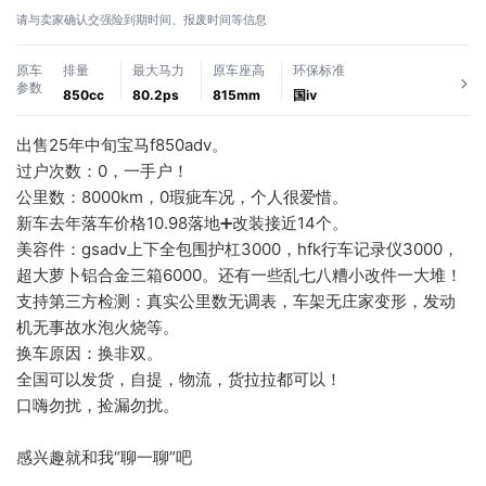
请与卖家确认交强险到期时间、报废时间等信息
原车
排量
最大马力
原车座高
环保标准
参数
850cc
80.2ps
815mm
国ⅳ
出售25年中旬宝马f850adv。
过户次数：0，一手户！
公里数：8000km，0瑕疵车况，个人很爱惜。
新车去年落车价格10.98落地➕改装接近14个。
美容件：gsadv上下全包围护杠3000，hfk行车记录仪3000，
超大萝卜铝合金三箱6000。还有一些乱七八糟小改件一大堆！
支持第三方检测：真实公里数无调表，车架无庄家变形，发动
机无事故水泡火烧等。
换车原因：换非双。
全国可以发货，自提，物流，货拉拉都可以！
口嗨勿扰，捡漏勿扰。
感兴趣就和我“聊一聊”吧