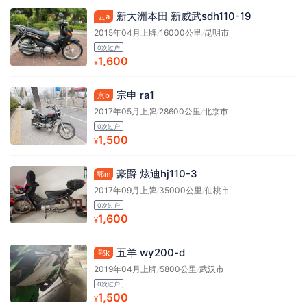
新大洲本田 新威武sdh110-19
云a
2015年04月上牌
/
16000公里
/
昆明市
0次过户
1,600
¥
宗申 ra1
京b
2017年05月上牌
/
28600公里
/
北京市
0次过户
1,500
¥
豪爵 炫迪hj110-3
鄂m
2017年09月上牌
/
35000公里
/
仙桃市
0次过户
1,600
¥
五羊 wy200-d
鄂k
2019年04月上牌
/
5800公里
/
武汉市
0次过户
1,500
¥