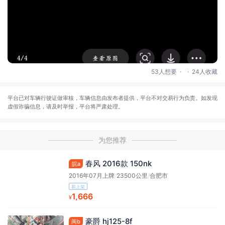
.
.
53人想要
24人收藏
平台已对车辆行驶证做审核，车辆信息由发布者提供，平台不对交易行为负责。如发现
虚假诈骗信息，请及时举报，平台将严肃处理。
为您推荐
春风 2016款 150nk
皖a
2016年07月上牌
/
23500公里
/
合肥市
新上架
1,666
¥
豪爵 hj125-8f
闽b