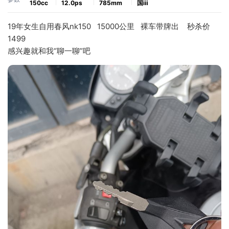
150cc
12.0ps
785mm
国ⅲ
19年女生自用春风nk150   15000公里   裸车带牌出    秒杀价
1499
感兴趣就和我“聊一聊”吧