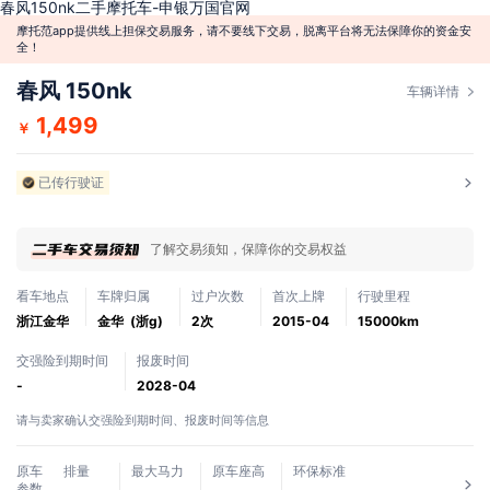
春风150nk二手摩托车-申银万国官网
摩托范app提供线上担保交易服务，请不要线下交易，脱离平台将无法保障你的资金安
全！
春风 150nk
车辆详情
1,499
￥
已传行驶证
了解交易须知，保障你的交易权益
看车地点
车牌归属
过户次数
首次上牌
行驶里程
浙江金华
金华 (浙g)
2次
2015-04
15000km
交强险到期时间
报废时间
-
2028-04
请与卖家确认交强险到期时间、报废时间等信息
原车
排量
最大马力
原车座高
环保标准
参数