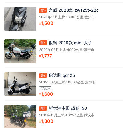
之威 2023款 zw125t-22c
甘a
2020年11月上牌
/
16000公里
/
兰州市
1,500
¥
银钢 2019款 mini 太子
鲁h
2020年05月上牌
/
4000公里
/
济宁市
1,777
¥
启达牌 qd125
鲁c
2019年07月上牌
/
10000公里
/
淄博市
0次过户
1,680
¥
新大洲本田 战豹150
鄂l
2015年11月上牌
/
43257公里
/
武汉市
1,300
¥