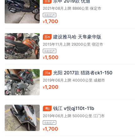
宗申 2019款 优迪
京b
2021年08月上牌
/
8866公里
/
保定市
0次过户
1,700
¥
建设雅马哈 天隼豪华版
苏n
2015年11月上牌
/
29200公里
/
宿迁市
0次过户
1,500
¥
光阳 2017款 猎路者ck1-150
川a
2019年06月上牌
/
40000公里
/
成都市
1,200
¥
钱江 v悦qj110t-11b
粤j
2019年06月上牌
/
50000公里
/
江门市
0次过户
1,700
¥