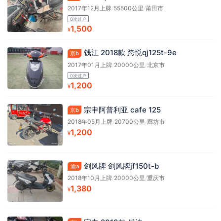
2017年12月上牌
/
55500公里
/
莆田市
0次过户
1,500
¥
钱江 2018款 跨悦qj125t-9e
京b
2017年01月上牌
/
20000公里
/
北京市
0次过户
1,200
¥
宗申阿普利亚 cafe 125
京b
2018年05月上牌
/
20700公里
/
廊坊市
1,200
¥
剑风牌 剑风牌jf150t-b
渝a
2018年10月上牌
/
20000公里
/
重庆市
1,380
¥