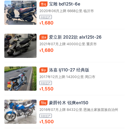
宝雕 bd125t-6e
鲁q
2020年06月上牌
/
6668公里
/
临沂市
0次过户
1,680
¥
爱立新 2022款 alx125t-26
渝a
2021年07月上牌
/
40000公里
/
重庆市
1,680
¥
洛嘉 lj110-27 经典版
豫p
2017年12月上牌
/
14200公里
/
周口市
0次过户
1,550
¥
豪爵铃木 锐爽en150
鄂q
2016年07月上牌
/
8432公里
/
恩施土家族苗族自治州
0次过户
1,500
¥