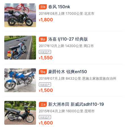
春风 150nk
京b
2016年08月上牌
/
17000公里
/
北京市
1,800
¥
洛嘉 lj110-27 经典版
豫p
2017年12月上牌
/
14200公里
/
周口市
0次过户
1,550
¥
豪爵铃木 锐爽en150
鄂q
2016年07月上牌
/
8432公里
/
恩施土家族苗族自治州
0次过户
1,500
¥
新大洲本田 新威武sdh110-19
云a
2015年04月上牌
/
16000公里
/
昆明市
0次过户
1,600
¥