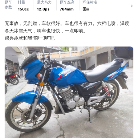
原车
排量
最大马力
原车座高
环保标准
参数
150cc
12.0ps
764mm
国ⅲ
无事故，无刮蹭，车款很好。车也很有有力。六档电喷，温度
冬天冰雪天气，响车也很快，一点即响。
感兴趣就和我“聊一聊”吧