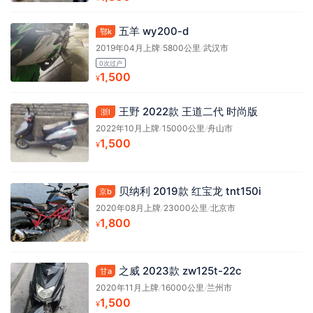
五羊 wy200-d
鄂k
2019年04月上牌
/
5800公里
/
武汉市
0次过户
1,500
¥
王野 2022款 王道二代 时尚版
浙l
2022年10月上牌
/
15000公里
/
舟山市
1,500
¥
贝纳利 2019款 红宝龙 tnt150i
京b
2020年08月上牌
/
23000公里
/
北京市
1,800
¥
之威 2023款 zw125t-22c
甘a
2020年11月上牌
/
16000公里
/
兰州市
1,500
¥