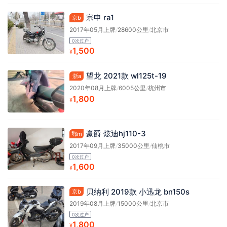
宗申 ra1
京b
2017年05月上牌
/
28600公里
/
北京市
0次过户
1,500
¥
望龙 2021款 wl125t-19
浙a
2020年08月上牌
/
6005公里
/
杭州市
1,800
¥
豪爵 炫迪hj110-3
鄂m
2017年09月上牌
/
35000公里
/
仙桃市
0次过户
1,600
¥
贝纳利 2019款 小迅龙 bn150s
京b
2019年08月上牌
/
15000公里
/
北京市
0次过户
1,800
¥