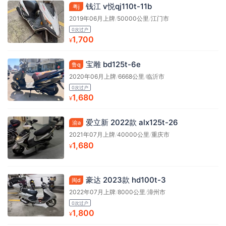
钱江 v悦qj110t-11b
粤j
2019年06月上牌
/
50000公里
/
江门市
0次过户
1,700
¥
宝雕 bd125t-6e
鲁q
2020年06月上牌
/
6668公里
/
临沂市
0次过户
1,680
¥
爱立新 2022款 alx125t-26
渝a
2021年07月上牌
/
40000公里
/
重庆市
1,680
¥
豪达 2023款 hd100t-3
闽d
2022年07月上牌
/
8000公里
/
漳州市
0次过户
1,800
¥