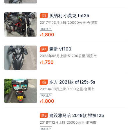
贝纳利 小黄龙 tnt25
皖j
2017年03月上牌
/
20000公里
/
合肥市
0次过户
1,800
¥
豪爵 vf100
陕a
2023年06月上牌
/
51700公里
/
西安市
1,750
¥
东方 2021款 df125t-5s
浙j
2021年08月上牌
/
7500公里
/
台州市
0次过户
1,800
¥
建设雅马哈 2018款 福禧125
陕a
2018年12月上牌
/
25000公里
/
渭南市
0次过户