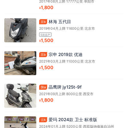
2017年08月上牌
/
17777公里
/
阜阳市
1,800
¥
林海 五代目
京b
2019年04月上牌
/
11600公里
/
北京市
0次过户
1,500
¥
宗申 2019款 优迪
京b
2021年03月上牌
/
11000公里
/
北京市
1,500
¥
晶鹰牌 jy125t-9f
陕a
2021年09月上牌
/
8000公里
/
西安市
1,800
¥
爱玛 2024款 卫士 标准版
云k
2024年01月上牌
/
5200公里
/
西双版纳傣族自治州