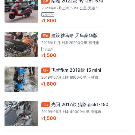
南雅 2022款 ny125t-57a
苏b
2023年02月上牌
/
5350公里
/
无锡市
0次过户
1,800
¥
建设雅马哈 天隼豪华版
苏n
2015年11月上牌
/
29200公里
/
宿迁市
0次过户
1,500
¥
飞肯fkm 2019款 15 mini
桂k
2019年07月上牌
/
6900公里
/
玉林市
1,800
¥
光阳 2017款 猎路者ck1-150
川a
2019年06月上牌
/
40000公里
/
成都市
1,500
¥