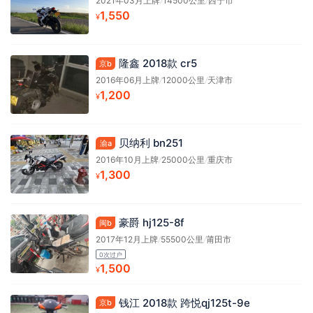
2021年03月上牌
/
14500公里
/
西宁市
1,550
¥
隆鑫 2018款 cr5
京b
2016年06月上牌
/
12000公里
/
天津市
1,200
¥
贝纳利 bn251
渝a
2016年10月上牌
/
25000公里
/
重庆市
1,300
¥
豪爵 hj125-8f
闽b
2017年12月上牌
/
55500公里
/
莆田市
0次过户
1,500
¥
钱江 2018款 跨悦qj125t-9e
京b