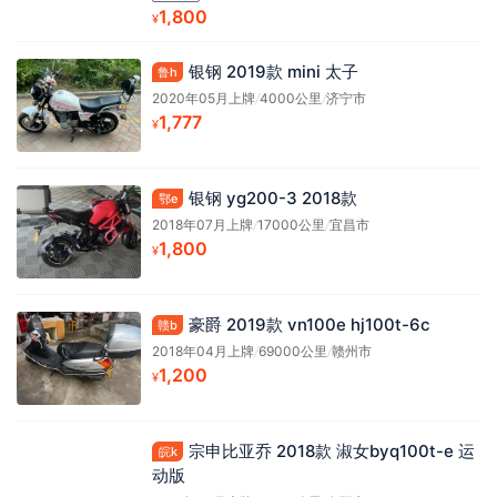
1,800
¥
银钢 2019款 mini 太子
鲁h
2020年05月上牌
/
4000公里
/
济宁市
1,777
¥
银钢 yg200-3 2018款
鄂e
2018年07月上牌
/
17000公里
/
宜昌市
1,800
¥
豪爵 2019款 vn100e hj100t-6c
赣b
2018年04月上牌
/
69000公里
/
赣州市
1,200
¥
宗申比亚乔 2018款 淑女byq100t-e 运
皖k
动版