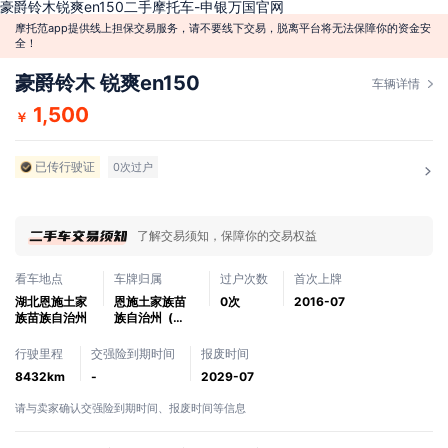
豪爵铃木锐爽en150二手摩托车-申银万国官网
摩托范app提供线上担保交易服务，请不要线下交易，脱离平台将无法保障你的资金安
全！
豪爵铃木 锐爽en150
车辆详情
1,500
￥
已传行驶证
0次过户
了解交易须知，保障你的交易权益
看车地点
车牌归属
过户次数
首次上牌
湖北恩施土家
恩施土家族苗
0次
2016-07
族苗族自治州
族自治州 (鄂
q)
行驶里程
交强险到期时间
报废时间
8432km
-
2029-07
请与卖家确认交强险到期时间、报废时间等信息