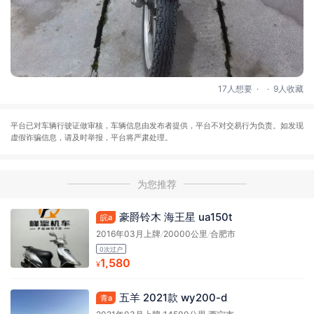
.
.
17人想要
9人收藏
平台已对车辆行驶证做审核，车辆信息由发布者提供，平台不对交易行为负责。如发现
虚假诈骗信息，请及时举报，平台将严肃处理。
为您推荐
豪爵铃木 海王星 ua150t
皖a
2016年03月上牌
/
20000公里
/
合肥市
0次过户
1,580
¥
五羊 2021款 wy200-d
青a