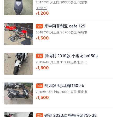
2017年01月上牌
/
20000公里
/
北京市
0次过户
1,200
¥
宗申阿普利亚 cafe 125
京b
2018年05月上牌
/
20700公里
/
廊坊市
1,500
¥
贝纳利 2019款 小迅龙 bn150s
京b
2019年06月上牌
/
11000公里
/
北京市
1,600
¥
剑风牌 剑风牌jf150t-b
渝a
2018年10月上牌
/
20000公里
/
重庆市
1,500
¥
银钢 2020款 拖拖 yg175t-38
京b