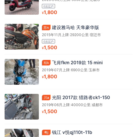
0次过户
1,800
¥
建设雅马哈 天隼豪华版
苏n
2015年11月上牌
/
29200公里
/
宿迁市
0次过户
1,500
¥
飞肯fkm 2019款 15 mini
桂k
2019年07月上牌
/
6900公里
/
玉林市
1,800
¥
光阳 2017款 猎路者ck1-150
川a
2019年06月上牌
/
40000公里
/
成都市
1,500
¥
钱江 v悦qj110t-11b
粤j