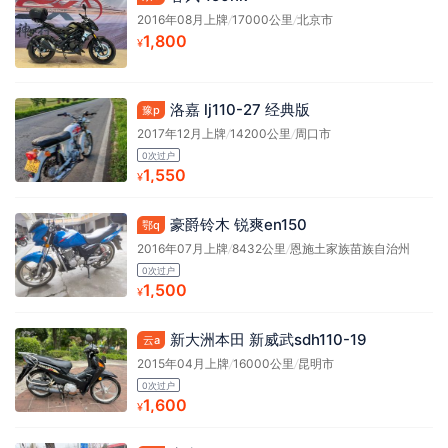
2016年08月上牌
/
17000公里
/
北京市
1,800
¥
洛嘉 lj110-27 经典版
豫p
2017年12月上牌
/
14200公里
/
周口市
0次过户
1,550
¥
豪爵铃木 锐爽en150
鄂q
2016年07月上牌
/
8432公里
/
恩施土家族苗族自治州
0次过户
1,500
¥
新大洲本田 新威武sdh110-19
云a
2015年04月上牌
/
16000公里
/
昆明市
0次过户
1,600
¥