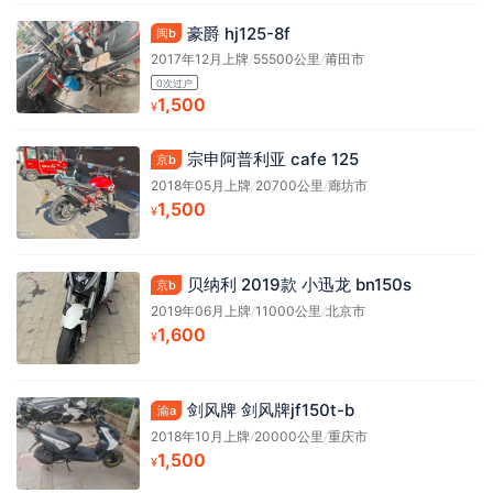
豪爵 hj125-8f
闽b
2017年12月上牌
/
55500公里
/
莆田市
0次过户
1,500
¥
宗申阿普利亚 cafe 125
京b
2018年05月上牌
/
20700公里
/
廊坊市
1,500
¥
贝纳利 2019款 小迅龙 bn150s
京b
2019年06月上牌
/
11000公里
/
北京市
1,600
¥
剑风牌 剑风牌jf150t-b
渝a
2018年10月上牌
/
20000公里
/
重庆市
1,500
¥