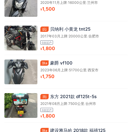
2020年11月上牌
/
16000公里
/
兰州市
1,500
¥
贝纳利 小黄龙 tnt25
皖j
2017年03月上牌
/
20000公里
/
合肥市
0次过户
1,800
¥
豪爵 vf100
陕a
2023年06月上牌
/
51700公里
/
西安市
1,750
¥
东方 2021款 df125t-5s
浙j
2021年08月上牌
/
7500公里
/
台州市
0次过户
1,800
¥
建设雅马哈 2018款 福禧125
陕a