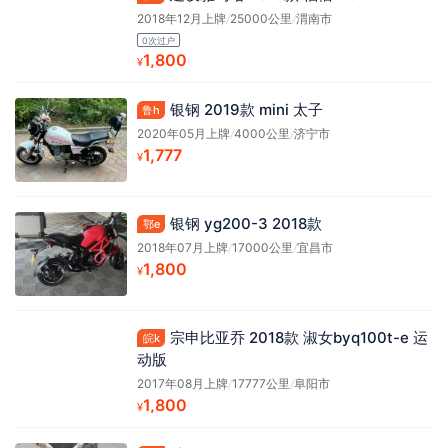
2018年12月上牌
/
25000公里
/
渭南市
0次过户
1,800
¥
银钢 2019款 mini 太子
鲁h
2020年05月上牌
/
4000公里
/
济宁市
1,777
¥
银钢 yg200-3 2018款
鄂e
2018年07月上牌
/
17000公里
/
宜昌市
1,800
¥
宗申比亚乔 2018款 淑女byq100t-e 运
皖k
动版
2017年08月上牌
/
17777公里
/
阜阳市
1,800
¥