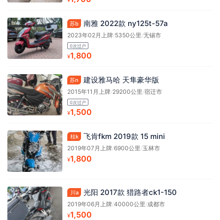
¥
南雅 2022款 ny125t-57a
苏b
2023年02月上牌
/
5350公里
/
无锡市
0次过户
1,800
¥
建设雅马哈 天隼豪华版
苏n
2015年11月上牌
/
29200公里
/
宿迁市
0次过户
1,500
¥
飞肯fkm 2019款 15 mini
桂k
2019年07月上牌
/
6900公里
/
玉林市
1,800
¥
光阳 2017款 猎路者ck1-150
川a
2019年06月上牌
/
40000公里
/
成都市
1,500
¥