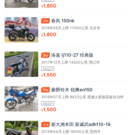
1,800
¥
春风 150nk
京b
2016年08月上牌
/
17000公里
/
北京市
1,800
¥
洛嘉 lj110-27 经典版
豫p
2017年12月上牌
/
14200公里
/
周口市
0次过户
1,550
¥
豪爵铃木 锐爽en150
鄂q
2016年07月上牌
/
8432公里
/
恩施土家族苗族自治州
0次过户
1,500
¥
新大洲本田 新威武sdh110-19
云a
2015年04月上牌
/
16000公里
/
昆明市