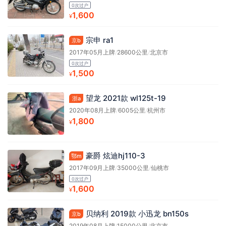
0次过户
1,600
¥
宗申 ra1
京b
2017年05月上牌
/
28600公里
/
北京市
0次过户
1,500
¥
望龙 2021款 wl125t-19
浙a
2020年08月上牌
/
6005公里
/
杭州市
1,800
¥
豪爵 炫迪hj110-3
鄂m
2017年09月上牌
/
35000公里
/
仙桃市
0次过户
1,600
¥
贝纳利 2019款 小迅龙 bn150s
京b
2019年08月上牌
/
15000公里
/
北京市