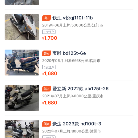
钱江 v悦qj110t-11b
粤j
2019年06月上牌
/
50000公里
/
江门市
0次过户
1,700
¥
宝雕 bd125t-6e
鲁q
2020年06月上牌
/
6668公里
/
临沂市
0次过户
1,680
¥
爱立新 2022款 alx125t-26
渝a
2021年07月上牌
/
40000公里
/
重庆市
1,680
¥
豪达 2023款 hd100t-3
闽d
2022年07月上牌
/
8000公里
/
漳州市
0次过户