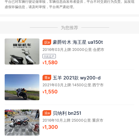
平台已对车辆行驶证做审核，车辆信息由发布者提供，平台不对交易行为负责。如发现
虚假诈骗信息，请及时举报，平台将严肃处理。
为您推荐
豪爵铃木 海王星 ua150t
皖a
2016年03月上牌
/
20000公里
/
合肥市
0次过户
1,580
¥
五羊 2021款 wy200-d
青a
2021年03月上牌
/
14500公里
/
西宁市
1,550
¥
贝纳利 bn251
渝a
2016年10月上牌
/
25000公里
/
重庆市
1,300
¥