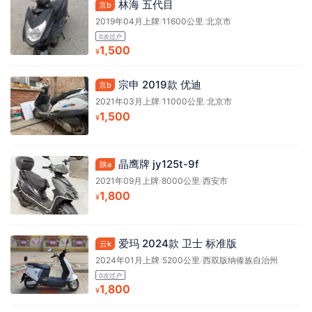
林海 五代目
京b
2019年04月上牌
/
11600公里
/
北京市
0次过户
1,500
¥
宗申 2019款 优迪
京b
2021年03月上牌
/
11000公里
/
北京市
1,500
¥
晶鹰牌 jy125t-9f
陕a
2021年09月上牌
/
8000公里
/
西安市
1,800
¥
爱玛 2024款 卫士 标准版
云k
2024年01月上牌
/
5200公里
/
西双版纳傣族自治州
0次过户
1,800
¥