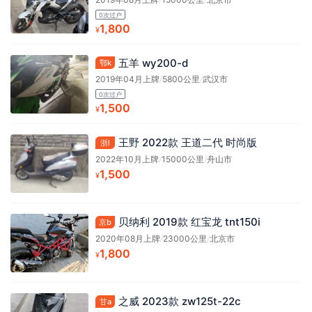
0次过户
1,800
¥
五羊 wy200-d
鄂k
2019年04月上牌
/
5800公里
/
武汉市
0次过户
1,500
¥
王野 2022款 王道二代 时尚版
浙l
2022年10月上牌
/
15000公里
/
舟山市
1,500
¥
贝纳利 2019款 红宝龙 tnt150i
京b
2020年08月上牌
/
23000公里
/
北京市
1,800
¥
之威 2023款 zw125t-22c
甘a