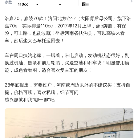
参数
110cc
-
-
国ⅲ
洛嘉70，嘉陵70款！洛阳北方企业（大阳背后母公司）旗下洛
嘉70e，实际排量110cc，2017年12月上牌，豫p牌照，有保
险，可上路，也能收藏！坐标河南省扶沟县，可以高铁来看
车，然后坐大巴车托运回去！
车在周口扶沟老家，一脚着，带电启动，发动机状态很好，刚
换过机油、链条和前后轮胎，买送空滤和刹车块！明显使用痕
迹，成色看看图，适合喜欢复古车的朋友！
28年底报废，需要过户，河南或周边以外的不建议买！支持自
提，价格可聊，喜欢私聊，细节可问
感兴趣就和我“聊一聊”吧