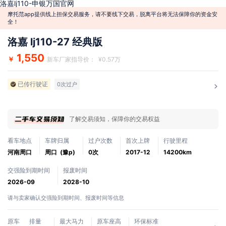
洛嘉lj110-申银万国官网
摩托范app提供线上担保交易服务，请不要线下交易，脱离平台将无法保障你的资金安
全！
洛嘉 lj110-27 经典版
1,550
￥
新车厂家指导价： ¥0.57万
已传行驶证
0次过户
了解交易须知，保障你的交易权益
看车地点
车牌归属
过户次数
首次上牌
行驶里程
河南周口
周口 (豫p)
0次
2017-12
14200km
交强险到期时间
报废时间
2026-09
2028-10
请与卖家确认交强险到期时间、报废时间等信息
原车
排量
最大马力
原车座高
环保标准