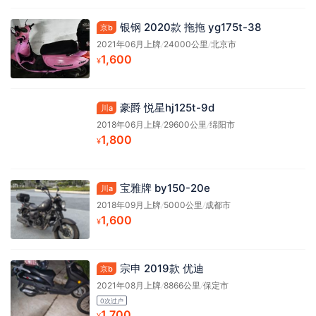
银钢 2020款 拖拖 yg175t-38
京b
2021年06月上牌
/
24000公里
/
北京市
1,600
¥
豪爵 悦星hj125t-9d
川a
2018年06月上牌
/
29600公里
/
绵阳市
1,800
¥
宝雅牌 by150-20e
川a
2018年09月上牌
/
5000公里
/
成都市
1,600
¥
宗申 2019款 优迪
京b
2021年08月上牌
/
8866公里
/
保定市
0次过户
1,700