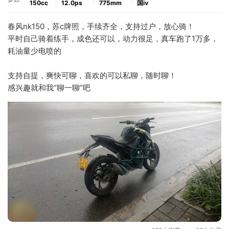
150cc
12.0ps
775mm
国ⅳ
春风nk150，苏c牌照，手续齐全，支持过户，放心骑！
平时自己骑着练手，成色还可以，动力很足，真车跑了1万多，
耗油量少电喷的
支持自提，爽快可聊，喜欢的可以私聊，随时聊！
感兴趣就和我“聊一聊”吧
.
.