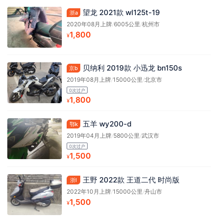
望龙 2021款 wl125t-19
浙a
2020年08月上牌
/
6005公里
/
杭州市
1,800
¥
贝纳利 2019款 小迅龙 bn150s
京b
2019年08月上牌
/
15000公里
/
北京市
0次过户
1,800
¥
五羊 wy200-d
鄂k
2019年04月上牌
/
5800公里
/
武汉市
0次过户
1,500
¥
王野 2022款 王道二代 时尚版
浙l
2022年10月上牌
/
15000公里
/
舟山市
1,500
¥