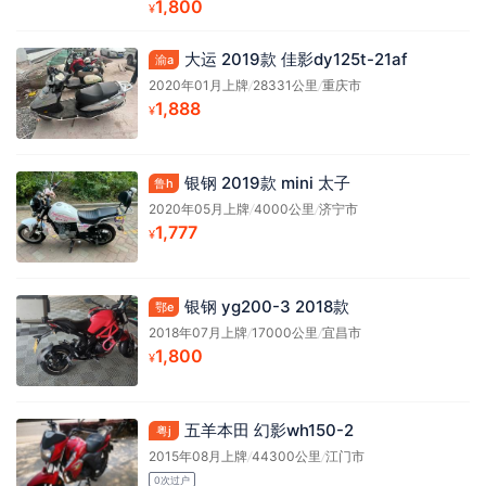
1,800
¥
大运 2019款 佳影dy125t-21af
渝a
2020年01月上牌
/
28331公里
/
重庆市
1,888
¥
银钢 2019款 mini 太子
鲁h
2020年05月上牌
/
4000公里
/
济宁市
1,777
¥
银钢 yg200-3 2018款
鄂e
2018年07月上牌
/
17000公里
/
宜昌市
1,800
¥
五羊本田 幻影wh150-2
粤j
2015年08月上牌
/
44300公里
/
江门市
0次过户