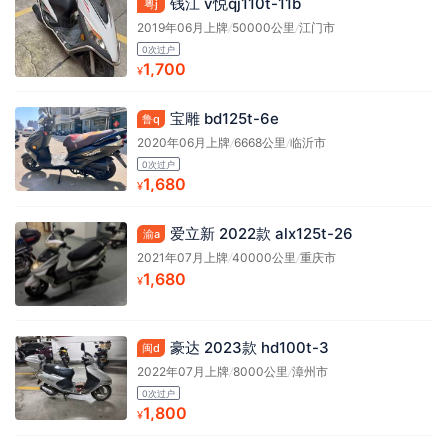
钱江 v悦qj110t-11b
粤j
2019年06月上牌
/
50000公里
/
江门市
0次过户
1,700
¥
宝雕 bd125t-6e
鲁q
2020年06月上牌
/
6668公里
/
临沂市
0次过户
1,680
¥
爱立新 2022款 alx125t-26
渝a
2021年07月上牌
/
40000公里
/
重庆市
1,680
¥
豪达 2023款 hd100t-3
闽d
2022年07月上牌
/
8000公里
/
漳州市
0次过户
1,800
¥