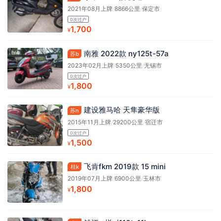
2021年08月上牌
/
8866公里
/
保定市
0次过户
1,700
¥
南雅 2022款 ny125t-57a
苏b
2023年02月上牌
/
5350公里
/
无锡市
0次过户
1,800
¥
建设雅马哈 天隼豪华版
苏n
2015年11月上牌
/
29200公里
/
宿迁市
0次过户
1,500
¥
飞肯fkm 2019款 15 mini
桂k
2019年07月上牌
/
6900公里
/
玉林市
1,800
¥