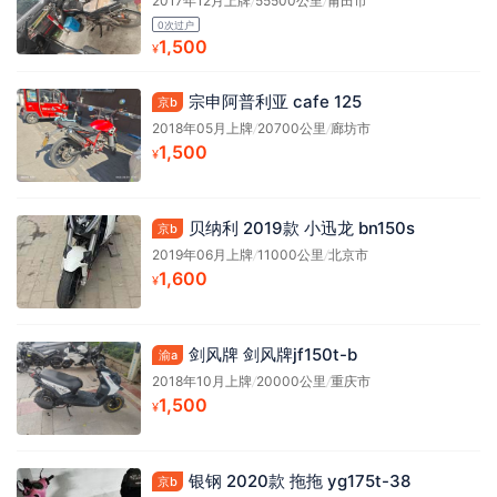
2017年12月上牌
/
55500公里
/
莆田市
0次过户
1,500
¥
宗申阿普利亚 cafe 125
京b
2018年05月上牌
/
20700公里
/
廊坊市
1,500
¥
贝纳利 2019款 小迅龙 bn150s
京b
2019年06月上牌
/
11000公里
/
北京市
1,600
¥
剑风牌 剑风牌jf150t-b
渝a
2018年10月上牌
/
20000公里
/
重庆市
1,500
¥
银钢 2020款 拖拖 yg175t-38
京b