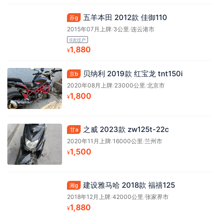
五羊本田 2012款 佳御110
苏g
2015年07月上牌
/
3公里
/
连云港市
0次过户
1,880
¥
贝纳利 2019款 红宝龙 tnt150i
京b
2020年08月上牌
/
23000公里
/
北京市
1,800
¥
之威 2023款 zw125t-22c
甘a
2020年11月上牌
/
16000公里
/
兰州市
1,500
¥
建设雅马哈 2018款 福禧125
湘g
2018年12月上牌
/
42000公里
/
张家界市
1,880
¥