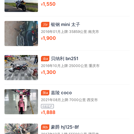
1,550
¥
银钢 mini 太子
川r
2016年01月上牌
/
35859公里
/
南充市
1,900
¥
贝纳利 bn251
渝a
2016年10月上牌
/
25000公里
/
重庆市
1,300
¥
嘉陵 coco
陕a
2021年08月上牌
/
7000公里
/
西安市
0次过户
1,888
¥
豪爵 hj125-8f
闽b