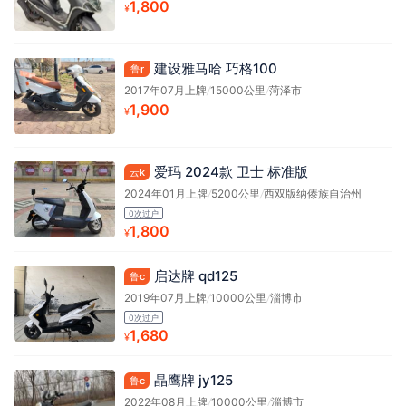
1,800
¥
建设雅马哈 巧格100
鲁r
2017年07月上牌
/
15000公里
/
菏泽市
1,900
¥
爱玛 2024款 卫士 标准版
云k
2024年01月上牌
/
5200公里
/
西双版纳傣族自治州
0次过户
1,800
¥
启达牌 qd125
鲁c
2019年07月上牌
/
10000公里
/
淄博市
0次过户
1,680
¥
晶鹰牌 jy125
鲁c
2022年08月上牌
/
10000公里
/
淄博市