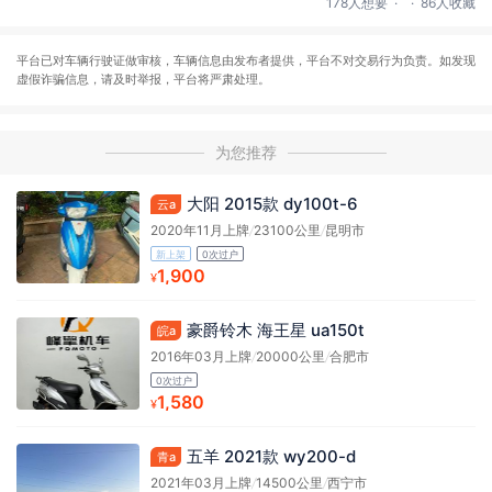
178人想要
86人收藏
平台已对车辆行驶证做审核，车辆信息由发布者提供，平台不对交易行为负责。如发现
虚假诈骗信息，请及时举报，平台将严肃处理。
为您推荐
大阳 2015款 dy100t-6
云a
2020年11月上牌
/
23100公里
/
昆明市
新上架
0次过户
1,900
¥
豪爵铃木 海王星 ua150t
皖a
2016年03月上牌
/
20000公里
/
合肥市
0次过户
1,580
¥
五羊 2021款 wy200-d
青a
2021年03月上牌
/
14500公里
/
西宁市