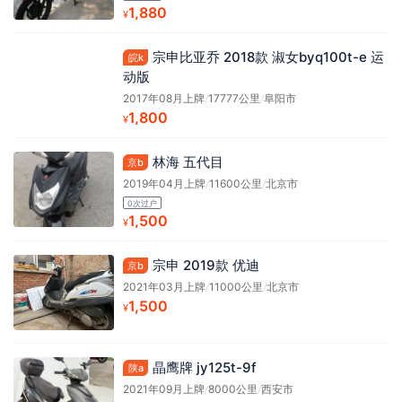
1,880
¥
宗申比亚乔 2018款 淑女byq100t-e 运
皖k
动版
2017年08月上牌
/
17777公里
/
阜阳市
1,800
¥
林海 五代目
京b
2019年04月上牌
/
11600公里
/
北京市
0次过户
1,500
¥
宗申 2019款 优迪
京b
2021年03月上牌
/
11000公里
/
北京市
1,500
¥
晶鹰牌 jy125t-9f
陕a
2021年09月上牌
/
8000公里
/
西安市