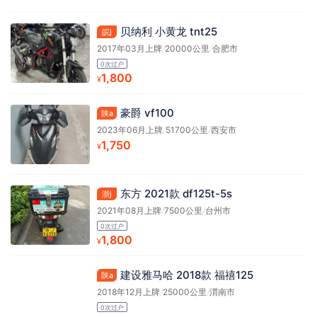
贝纳利 小黄龙 tnt25
皖j
2017年03月上牌
/
20000公里
/
合肥市
0次过户
1,800
¥
豪爵 vf100
陕a
2023年06月上牌
/
51700公里
/
西安市
1,750
¥
东方 2021款 df125t-5s
浙j
2021年08月上牌
/
7500公里
/
台州市
0次过户
1,800
¥
建设雅马哈 2018款 福禧125
陕a
2018年12月上牌
/
25000公里
/
渭南市
0次过户