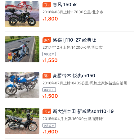
春风 150nk
京b
2016年08月上牌
/
17000公里
/
北京市
1,800
¥
洛嘉 lj110-27 经典版
豫p
2017年12月上牌
/
14200公里
/
周口市
0次过户
1,550
¥
豪爵铃木 锐爽en150
鄂q
2016年07月上牌
/
8432公里
/
恩施土家族苗族自治州
0次过户
1,500
¥
新大洲本田 新威武sdh110-19
云a
2015年04月上牌
/
16000公里
/
昆明市
0次过户
1,600
¥