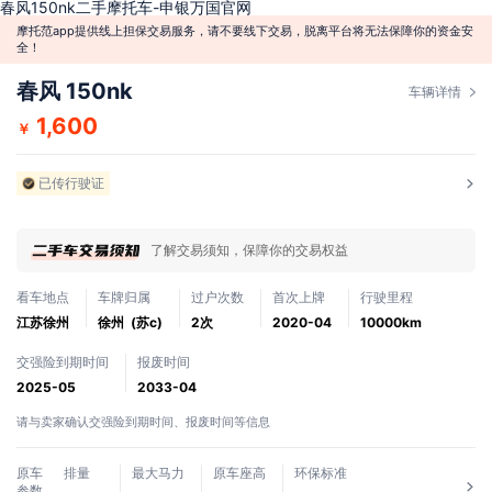
春风150nk二手摩托车-申银万国官网
摩托范app提供线上担保交易服务，请不要线下交易，脱离平台将无法保障你的资金安
全！
春风 150nk
车辆详情
1,600
￥
已传行驶证
了解交易须知，保障你的交易权益
看车地点
车牌归属
过户次数
首次上牌
行驶里程
江苏徐州
徐州 (苏c)
2次
2020-04
10000km
交强险到期时间
报废时间
2025-05
2033-04
请与卖家确认交强险到期时间、报废时间等信息
原车
排量
最大马力
原车座高
环保标准
参数