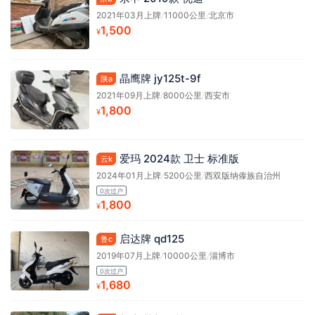
2021年03月上牌
/
11000公里
/
北京市
1,500
¥
晶鹰牌 jy125t-9f
陕a
2021年09月上牌
/
8000公里
/
西安市
1,800
¥
爱玛 2024款 卫士 标准版
云k
2024年01月上牌
/
5200公里
/
西双版纳傣族自治州
0次过户
1,800
¥
启达牌 qd125
鲁c
2019年07月上牌
/
10000公里
/
淄博市
0次过户
1,680
¥