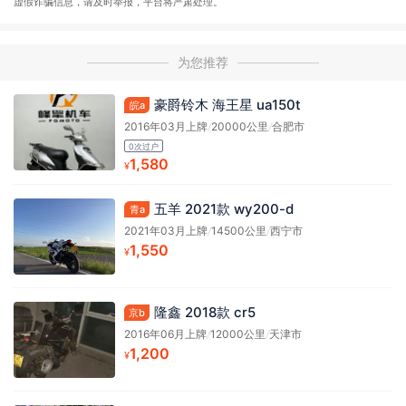
虚假诈骗信息，请及时举报，平台将严肃处理。
为您推荐
豪爵铃木 海王星 ua150t
皖a
2016年03月上牌
/
20000公里
/
合肥市
0次过户
1,580
¥
五羊 2021款 wy200-d
青a
2021年03月上牌
/
14500公里
/
西宁市
1,550
¥
隆鑫 2018款 cr5
京b
2016年06月上牌
/
12000公里
/
天津市
1,200
¥