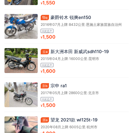
1,550
¥
豪爵铃木 锐爽en150
鄂q
2016年07月上牌
/
8432公里
/
恩施土家族苗族自治州
0次过户
1,500
¥
新大洲本田 新威武sdh110-19
云a
2015年04月上牌
/
16000公里
/
昆明市
0次过户
1,600
¥
宗申 ra1
京b
2017年05月上牌
/
28600公里
/
北京市
0次过户
1,500
¥
望龙 2021款 wl125t-19
浙a
2020年08月上牌
/
6005公里
/
杭州市