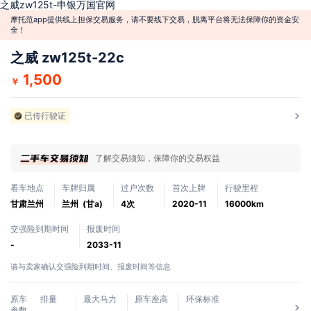
之威zw125t-申银万国官网
摩托范app提供线上担保交易服务，请不要线下交易，脱离平台将无法保障你的资金安
全！
之威 zw125t-22c
1,500
￥
已传行驶证
了解交易须知，保障你的交易权益
看车地点
车牌归属
过户次数
首次上牌
行驶里程
甘肃兰州
兰州 (甘a)
4次
2020-11
16000km
交强险到期时间
报废时间
-
2033-11
请与卖家确认交强险到期时间、报废时间等信息
原车
排量
最大马力
原车座高
环保标准
参数