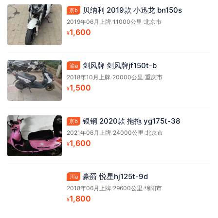
贝纳利 2019款 小迅龙 bn150s
京b
2019年06月上牌
/
11000公里
/
北京市
1,600
¥
剑风牌 剑风牌jf150t-b
渝a
2018年10月上牌
/
20000公里
/
重庆市
1,500
¥
银钢 2020款 拖拖 yg175t-38
京b
2021年06月上牌
/
24000公里
/
北京市
1,600
¥
豪爵 悦星hj125t-9d
川a
2018年06月上牌
/
29600公里
/
绵阳市
1,800
¥