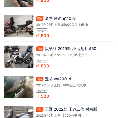
1,800
¥
豪爵 炫迪hj110-3
鄂m
2017年09月上牌
/
35000公里
/
仙桃市
0次过户
1,600
¥
贝纳利 2019款 小迅龙 bn150s
京b
2019年08月上牌
/
15000公里
/
北京市
0次过户
1,800
¥
五羊 wy200-d
鄂k
2019年04月上牌
/
5800公里
/
武汉市
0次过户
1,500
¥
王野 2022款 王道二代 时尚版
浙l
2022年10月上牌
/
15000公里
/
舟山市