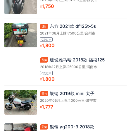
1,750
¥
东方 2021款 df125t-5s
浙j
2021年08月上牌
/
7500公里
/
台州市
0次过户
1,800
¥
建设雅马哈 2018款 福禧125
陕a
2018年12月上牌
/
25000公里
/
渭南市
0次过户
1,800
¥
银钢 2019款 mini 太子
鲁h
2020年05月上牌
/
4000公里
/
济宁市
1,777
¥
银钢 yg200-3 2018款
鄂e