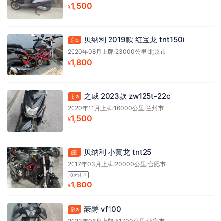
1,500
¥
贝纳利 2019款 红宝龙 tnt150i
京b
2020年08月上牌
/
23000公里
/
北京市
1,800
¥
之威 2023款 zw125t-22c
甘a
2020年11月上牌
/
16000公里
/
兰州市
1,500
¥
贝纳利 小黄龙 tnt25
皖j
2017年03月上牌
/
20000公里
/
合肥市
0次过户
1,800
¥
豪爵 vf100
陕a
2023年06月上牌
/
51700公里
/
西安市