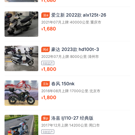
¥
爱立新 2022款 alx125t-26
渝a
2021年07月上牌
/
40000公里
/
重庆市
1,680
¥
豪达 2023款 hd100t-3
闽d
2022年07月上牌
/
8000公里
/
漳州市
0次过户
1,800
¥
春风 150nk
京b
2016年08月上牌
/
17000公里
/
北京市
1,800
¥
洛嘉 lj110-27 经典版
豫p
2017年12月上牌
/
14200公里
/
周口市
0次过户