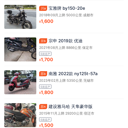
宝雅牌 by150-20e
川a
2018年09月上牌
/
5000公里
/
成都市
1,600
¥
宗申 2019款 优迪
京b
2021年08月上牌
/
8866公里
/
保定市
0次过户
1,700
¥
南雅 2022款 ny125t-57a
苏b
2023年02月上牌
/
5350公里
/
无锡市
0次过户
1,800
¥
建设雅马哈 天隼豪华版
苏n
2015年11月上牌
/
29200公里
/
宿迁市
0次过户
1,500
¥