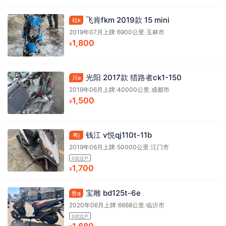
飞肯fkm 2019款 15 mini
桂k
2019年07月上牌
/
6900公里
/
玉林市
1,800
¥
光阳 2017款 猎路者ck1-150
川a
2019年06月上牌
/
40000公里
/
成都市
1,500
¥
钱江 v悦qj110t-11b
粤j
2019年06月上牌
/
50000公里
/
江门市
0次过户
1,700
¥
宝雕 bd125t-6e
鲁q
2020年06月上牌
/
6668公里
/
临沂市
0次过户
1,680