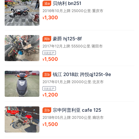
贝纳利 bn251
渝a
2016年10月上牌
/
25000公里
/
重庆市
1,300
¥
豪爵 hj125-8f
闽b
2017年12月上牌
/
55500公里
/
莆田市
0次过户
1,500
¥
钱江 2018款 跨悦qj125t-9e
京b
2017年01月上牌
/
20000公里
/
北京市
0次过户
1,200
¥
宗申阿普利亚 cafe 125
京b
2018年05月上牌
/
20700公里
/
廊坊市
1,500
¥