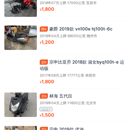
2018年07月上牌
/
17000公里
/
宜昌市
1,800
¥
豪爵 2019款 vn100e hj100t-6c
赣b
2018年04月上牌
/
69000公里
/
赣州市
1,200
¥
宗申比亚乔 2018款 淑女byq100t-e 运
皖k
动版
2017年08月上牌
/
17777公里
/
阜阳市
1,800
¥
林海 五代目
京b
2019年04月上牌
/
11600公里
/
北京市
0次过户
1,500
¥
宗申 2019款 优迪
京b