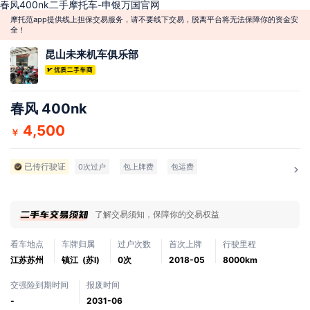
春风400nk二手摩托车-申银万国官网
摩托范app提供线上担保交易服务，请不要线下交易，脱离平台将无法保障你的资金安
全！
昆山未来机车俱乐部
春风 400nk
4,500
￥
已传行驶证
0次过户
包上牌费
包运费
了解交易须知，保障你的交易权益
看车地点
车牌归属
过户次数
首次上牌
行驶里程
江苏苏州
镇江 (苏l)
0次
2018-05
8000km
交强险到期时间
报废时间
-
2031-06