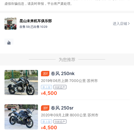
虚假诈骗信息，请及时举报，平台将严肃处理。
昆山未来机车俱乐部
进入店铺
在售 59,
已出售 1029
为您推荐
春风 250nk
苏f
2019年06月上牌
/
7000公里
/
苏州市
新上架
0次过户
4,500
¥
春风 250sr
浙f
2020年09月上牌
/
8000公里
/
苏州市
新上架
0次过户
4,500
¥