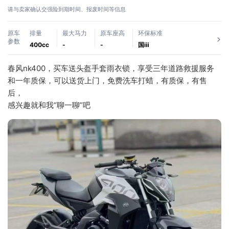
请与卖家确认交强险到期时间、报废时间等信息
原车
排量
最大马力
原车座高
环保标准
参数
400cc
-
-
国ⅲ
春风nk400，买车送头盔手套雨衣锁，享受三年道路救援服务
和一年质保，可以送货上门，免费洗车打蜡，有质保，有售
后，
感兴趣就和我“聊一聊”吧