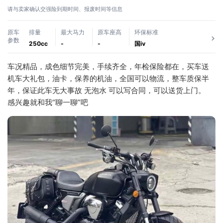
请与卖家确认交强险到期时间、报废时间等信息
原车
排量
最大马力
原车座高
环保标准
参数
250cc
-
-
国ⅳ
车况精品，成色细节完美，手续齐全，年检保险都在，买车送
机车大礼包，油卡，保养的机油，全国可以物流，整车质保半
年，保证此车无大事故 无泡水 可以写合同，可以送货上门。
感兴趣就和我“聊一聊”吧