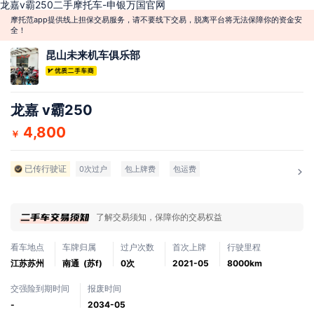
龙嘉v霸250二手摩托车-申银万国官网
摩托范app提供线上担保交易服务，请不要线下交易，脱离平台将无法保障你的资金安
全！
昆山未来机车俱乐部
龙嘉 v霸250
4,800
￥
已传行驶证
0次过户
包上牌费
包运费
了解交易须知，保障你的交易权益
看车地点
车牌归属
过户次数
首次上牌
行驶里程
江苏苏州
南通 (苏f)
0次
2021-05
8000km
交强险到期时间
报废时间
-
2034-05