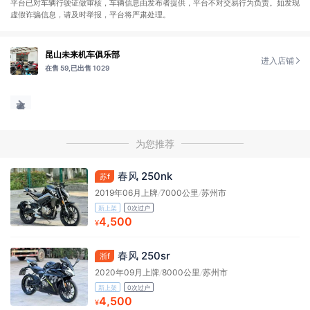
平台已对车辆行驶证做审核，车辆信息由发布者提供，平台不对交易行为负责。如发现
虚假诈骗信息，请及时举报，平台将严肃处理。
昆山未来机车俱乐部
进入店铺
在售 59,
已出售 1029
为您推荐
春风 250nk
苏f
2019年06月上牌
/
7000公里
/
苏州市
新上架
0次过户
4,500
¥
春风 250sr
浙f
2020年09月上牌
/
8000公里
/
苏州市
新上架
0次过户
4,500
¥