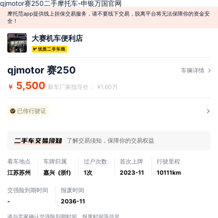
qjmotor赛250二手摩托车-申银万国官网
摩托范app提供线上担保交易服务，请不要线下交易，脱离平台将无法保障你的资金安
全！
大赛机车便利店
qjmotor 赛250
车辆详情
5,500
￥
新车厂家指导价： ¥1.60万
已传行驶证
了解交易须知，保障你的交易权益
看车地点
车牌归属
过户次数
首次上牌
行驶里程
江苏苏州
嘉兴 (浙f)
1次
2023-11
10111km
交强险到期时间
报废时间
-
2036-11
请与卖家确认交强险到期时间、报废时间等信息