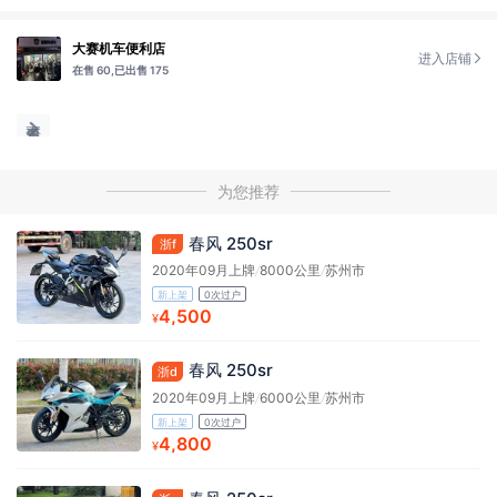
大赛机车便利店
进入店铺
在售 60,
已出售 175
为您推荐
春风 250sr
浙f
2020年09月上牌
/
8000公里
/
苏州市
新上架
0次过户
4,500
¥
春风 250sr
浙d
2020年09月上牌
/
6000公里
/
苏州市
新上架
0次过户
4,800
¥