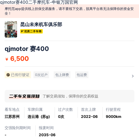
qjmotor赛400二手摩托车-申银万国官网
摩托范app提供线上担保交易服务，请不要线下交易，脱离平台将无法保障你的资金安
全！
昆山未来机车俱乐部
qjmotor 赛400
6,500
￥
已传行驶证
0次过户
包上牌费
包运费
了解交易须知，保障你的交易权益
看车地点
车牌归属
过户次数
首次上牌
行驶里程
江苏苏州
连云港 (苏g)
0次
2022-06
9000km
交强险到期时间
报废时间
-
2035-06