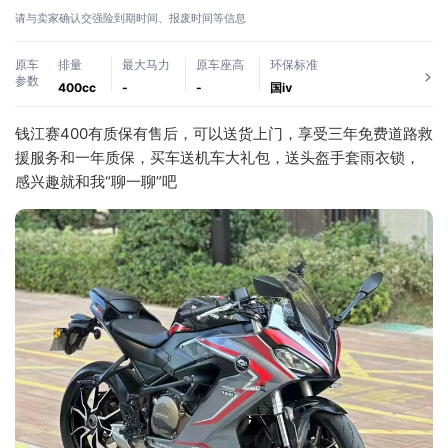
请与卖家确认交强险到期时间、报废时间等信息
原车
排量
最大马力
原车座高
环保标准
参数
400cc
-
-
国ⅳ
钱江赛400有质保有售后，可以送货上门，享受三年免费道路救
援服务和一年质保，买车送机车大礼包，送头盔手套雨衣锁，
感兴趣就和我“聊一聊”吧