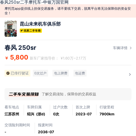
春风250sr二手摩托车-申银万国官网
摩托范app提供线上担保交易服务，请不要线下交易，脱离平台将无法保障你的资金安
全！
昆山未来机车俱乐部
春风 250sr
车辆详情
5,800
￥
新车厂家指导价： ¥1.60万~2.17万
已传行驶证
0次过户
包上牌费
包运费
了解交易须知，保障你的交易权益
看车地点
车牌归属
过户次数
首次上牌
行驶里程
江苏苏州
绍兴 (浙d)
0次
2023-07
7900km
交强险到期时间
报废时间
-
2036-07