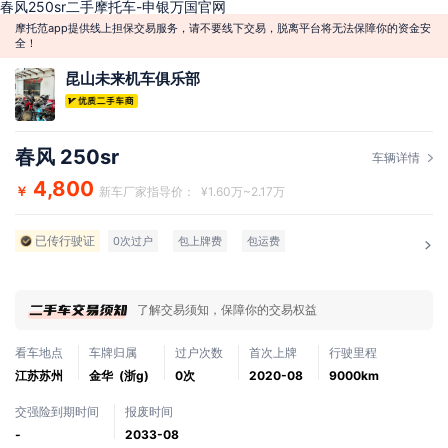
春风250sr二手摩托车-申银万国官网
摩托范app提供线上担保交易服务，请不要线下交易，脱离平台将无法保障你的资金安
全！
昆山未来机车俱乐部
春风 250sr
车辆详情
4,800
￥
新车厂家指导价： ¥1.60万~2.17万
已传行驶证
0次过户
包上牌费
包运费
了解交易须知，保障你的交易权益
看车地点
车牌归属
过户次数
首次上牌
行驶里程
江苏苏州
金华 (浙g)
0次
2020-08
9000km
交强险到期时间
报废时间
-
2033-08