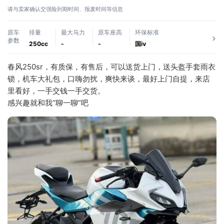
请与卖家确认交强险到期时间、报废时间等信息
原车
排量
最大马力
原车座高
环保标准
参数
250cc
-
-
国ⅳ
春风250sr，有质保，有售后，可以送货上门，送头盔手套雨衣
锁，机车大礼包，口嗨勿扰，爽快来谈，最好上门自提，来店
里看好，一手交钱一手交货。
感兴趣就和我“聊一聊”吧