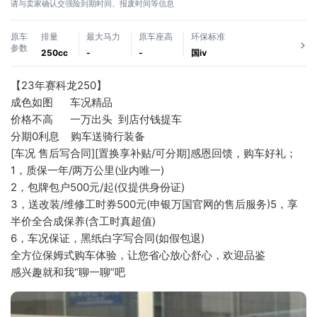
请与卖家确认交强险到期时间、报废时间等信息
原车
排量
最大马力
原车座高
环保标准
参数
250cc
-
-
国ⅳ
【23年赛科龙250】
成色如图      车况精品
价格不高      一万出头  到店付钱提车
分期0利息    购车送骑行装备
[车况 售后写合同][置换享补贴/可分期]感恩回馈，购车好礼；
1，质保一年/两万公里(业内唯一)
2，包牌包户500元/起(仅提供身份证)
3，送改装/维修工时券500元(申银万国官网的售后服务)5，享
半价全合成保养(含工时真超值)
6，车况保证，黑纸白字写合同(如假包退)
全方位保姆式购车体验，让您省心放心舒心，欢迎品鉴
感兴趣就和我“聊一聊”吧