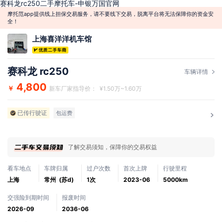
赛科龙rc250二手摩托车-申银万国官网
摩托范app提供线上担保交易服务，请不要线下交易，脱离平台将无法保障你的资金安
全！
上海喜洋洋机车馆
赛科龙 rc250
车辆详情
4,800
￥
新车厂家指导价： ¥1.50万~1.60万
已传行驶证
包运费
了解交易须知，保障你的交易权益
看车地点
车牌归属
过户次数
首次上牌
行驶里程
上海
常州 (苏d)
1次
2023-06
5000km
交强险到期时间
报废时间
2026-09
2036-06