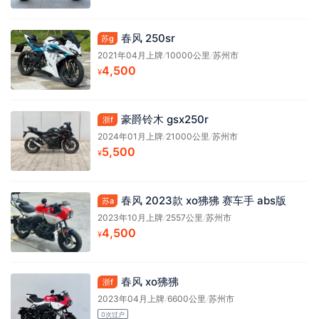
春风 250sr
苏g
2021年04月上牌
/
10000公里
/
苏州市
4,500
¥
豪爵铃木 gsx250r
浙f
2024年01月上牌
/
21000公里
/
苏州市
5,500
¥
春风 2023款 xo狒狒 赛车手 abs版
苏a
2023年10月上牌
/
2557公里
/
苏州市
4,500
¥
春风 xo狒狒
浙f
2023年04月上牌
/
6600公里
/
苏州市
0次过户