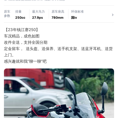
原车
排量
最大马力
原车座高
环保标准
参数
250cc
27.9ps
780mm
国ⅳ
【23年钱江赛250】
车况精品，成色如图
改件全送，支持全国分期
定金留车，  送头盔、送保养、送手机支架、送蓝牙耳机、送货
上门。
感兴趣就和我“聊一聊”吧