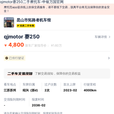
qjmotor赛250二手摩托车-申银万国官网
摩托范app提供线上担保交易服务，请不要线下交易，脱离平台将无法保障你的资金安
全！
昆山市拓路者机车馆
qjmotor 赛250
车辆详情
4,800
￥
新车厂家指导价： ¥1.60万
已传行驶证
了解交易须知，保障你的交易权益
看车地点
车牌归属
过户次数
首次上牌
行驶里程
江苏苏州
绍兴 (浙d)
2次
2023-02
4000km
交强险到期时间
报废时间
-
2036-02
请与卖家确认交强险到期时间、报废时间等信息