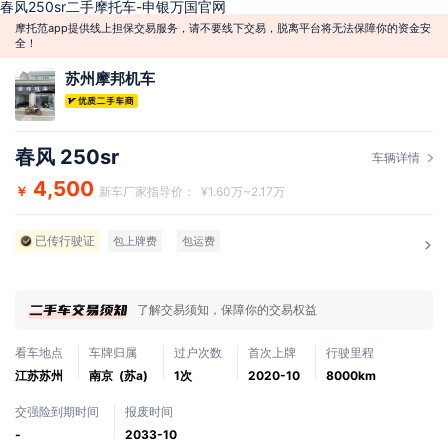
春风250sr二手摩托车-申银万国官网
摩托范app提供线上担保交易服务，请不要线下交易，脱离平台将无法保障你的资金安
全！
苏州摩邦机车
春风 250sr
车辆详情
4,500
￥
新车厂家指导价： ¥1.60万~2.17万
已传行驶证
包上牌费
包运费
了解交易须知，保障你的交易权益
看车地点
车牌归属
过户次数
首次上牌
行驶里程
江苏苏州
南京 (苏a)
1次
2020-10
8000km
交强险到期时间
报废时间
-
2033-10