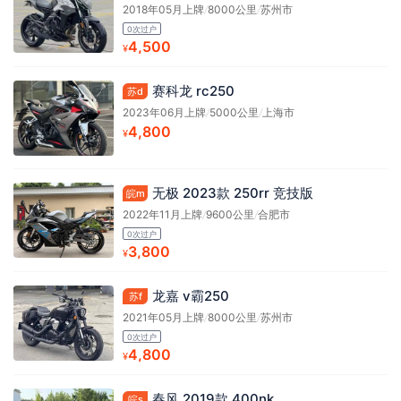
2018年05月上牌
/
8000公里
/
苏州市
0次过户
4,500
¥
赛科龙 rc250
苏d
2023年06月上牌
/
5000公里
/
上海市
4,800
¥
无极 2023款 250rr 竞技版
皖m
2022年11月上牌
/
9600公里
/
合肥市
0次过户
3,800
¥
龙嘉 v霸250
苏f
2021年05月上牌
/
8000公里
/
苏州市
0次过户
4,800
¥
春风 2019款 400nk
皖s