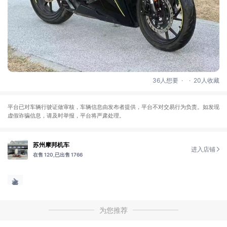
.
.
36人想要
20人收藏
平台已对车辆行驶证做审核，车辆信息由发布者提供，平台不对交易行为负责。如发现
虚假诈骗信息，请及时举报，平台将严肃处理。
苏州摩邦机车
进入店铺
在售 120,
已出售 1766
为您推荐