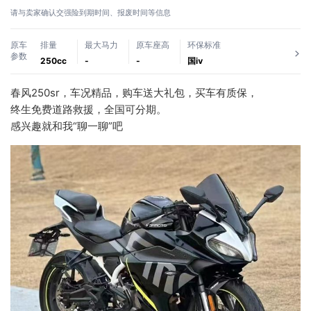
请与卖家确认交强险到期时间、报废时间等信息
原车
排量
最大马力
原车座高
环保标准
参数
250cc
-
-
国ⅳ
春风250sr，车况精品，购车送大礼包，买车有质保，
终生免费道路救援，全国可分期。
感兴趣就和我“聊一聊”吧