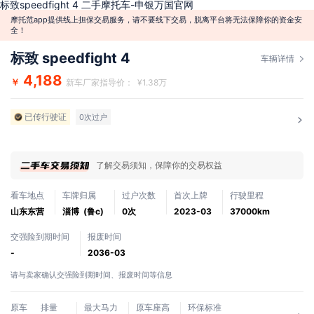
标致speedfight 4 二手摩托车-申银万国官网
摩托范app提供线上担保交易服务，请不要线下交易，脱离平台将无法保障你的资金安
全！
标致 speedfight 4
车辆详情
4,188
￥
新车厂家指导价： ¥1.38万
已传行驶证
0次过户
了解交易须知，保障你的交易权益
看车地点
车牌归属
过户次数
首次上牌
行驶里程
山东东营
淄博 (鲁c)
0次
2023-03
37000km
交强险到期时间
报废时间
-
2036-03
请与卖家确认交强险到期时间、报废时间等信息
原车
排量
最大马力
原车座高
环保标准