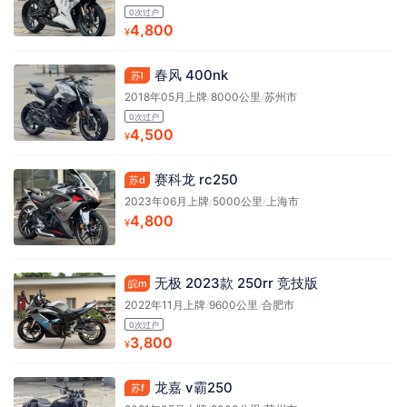
0次过户
4,800
¥
春风 400nk
苏l
2018年05月上牌
/
8000公里
/
苏州市
0次过户
4,500
¥
赛科龙 rc250
苏d
2023年06月上牌
/
5000公里
/
上海市
4,800
¥
无极 2023款 250rr 竞技版
皖m
2022年11月上牌
/
9600公里
/
合肥市
0次过户
3,800
¥
龙嘉 v霸250
苏f