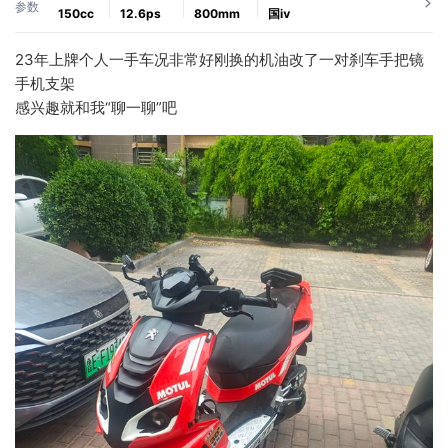
参数
150cc
12.6ps
800mm
国ⅳ
23年上牌个人一手车况非常好刚换的机油改了一对刹车手把镜
手机支架
感兴趣就和我“聊一聊”吧