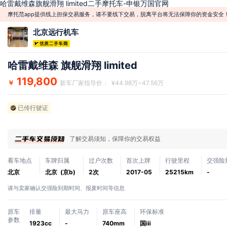
哈雷戴维森旗舰滑翔 limited二手摩托车-申银万国官网
摩托范app提供线上担保交易服务，请不要线下交易，脱离平台将无法保障你的资金安全
北京远行机车
哈雷戴维森 旗舰滑翔 limited
119,800
￥
新车厂家指导价： ¥44.98万~47.56万
已传行驶证
了解交易须知，保障你的交易权益
看车地点
车牌归属
过户次数
首次上牌
行驶里程
交强险
北京
北京 (京b)
2次
2017-05
25215km
-
请与卖家确认交强险到期时间、报废时间等信息
原车
排量
最大马力
原车座高
环保标准
参数
1923cc
-
740mm
国ⅲ