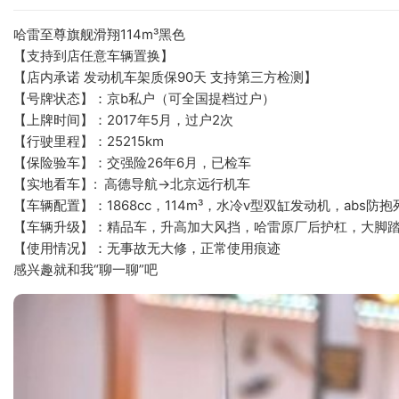
哈雷至尊旗舰滑翔114m³黑色
【支持到店任意车辆置换】
【店内承诺 发动机车架质保90天 支持第三方检测】
【号牌状态】：京b私户（可全国提档过户）
【上牌时间】：2017年5月，过户2次
【行驶里程】：25215km
【保险验车】：交强险26年6月，已检车
【实地看车】:  高德导航→北京远行机车
【车辆配置】：1868cc，114m³，水冷v型双缸发动机，abs
【车辆升级】：精品车，升高加大风挡，哈雷原厂后护杠，大脚踏
【使用情况】：无事故无大修，正常使用痕迹
感兴趣就和我“聊一聊”吧