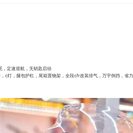
防抱死，定速巡航，无钥匙启动
，c灯，腿包护杠，尾箱置物架，全段cfr改装排气，万宇倒挡，省