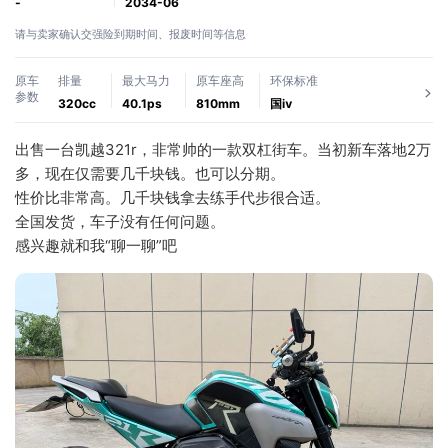
-
2034-06
请与卖家确认交强险到期时间、报废时间等信息
原车
排量
最大马力
原车座高
环保标准
参数
320cc
40.1ps
810mm
国ⅳ
出售一台凯越321r，非常帅的一款双杠街车。当初新车落地2万
多，现在仅需要几千块钱。也可以分期。
性价比非常高。几千块钱拿去练手代步很合适。
全国发货，车子没有任何问题。
感兴趣就和我“聊一聊”吧