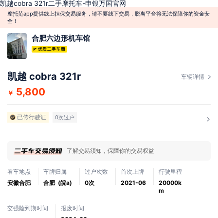
凯越cobra 321r二手摩托车-申银万国官网
摩托范app提供线上担保交易服务，请不要线下交易，脱离平台将无法保障你的资金安
全！
合肥六边形机车馆
凯越 cobra 321r
车辆详情
5,800
￥
已传行驶证
0次过户
了解交易须知，保障你的交易权益
看车地点
车牌归属
过户次数
首次上牌
行驶里程
安徽合肥
合肥 (皖a)
0次
2021-06
20000k
m
交强险到期时间
报废时间