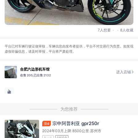
.
.
7人想要
8人收藏
平台已对车辆行驶证做审核，车辆信息由发布者提供，平台不对交易行为负责。如发现
虚假诈骗信息，请及时举报，平台将严肃处理。
合肥六边形机车馆
进入店铺
在售 205,
已出售 2132
为您推荐
宗申阿普利亚 gpr250r
浙d
2024年03月上牌
/
8500公里
/
苏州市
新上架
0次过户