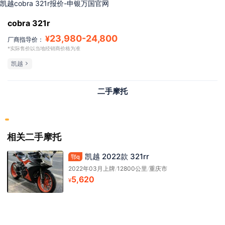
凯越cobra 321r报价-申银万国官网
cobra 321r
23,980
-
24,800
¥
厂商指导价：
*实际售价以当地经销商价格为准
凯越
二手摩托
相关二手摩托
凯越 2022款 321rr
鄂q
2022年03月上牌
/
12800公里
/
重庆市
5,620
¥