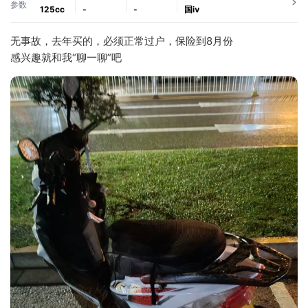
参数
125cc
-
-
国ⅳ
无事故，去年买的，必须正常过户，保险到8月份
感兴趣就和我“聊一聊”吧