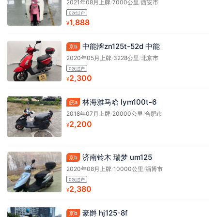
2021年08月上牌
/
7000公里
/
西安市
0次过户
1,888
¥
中能牌zn125t-52d 中能
京b
2020年05月上牌
/
3228公里
/
北京市
0次过户
2,300
¥
林海雅马哈 lym100t-6
皖a
2018年07月上牌
/
20000公里
/
合肥市
2,200
¥
济南铃木 瑞梦 um125
京b
2020年08月上牌
/
10000公里
/
淄博市
0次过户
2,380
¥
豪爵 hj125-8f
京b