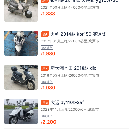
银钢侠 2019款 天使眼 yg125t-30
京b
2021年09月上牌
/
14000公里
/
北京市
1,888
¥
力帆 2014款 kpr150 赛道版
赣l
2017年01月上牌
/
24000公里
/
鹰潭市
0次过户
1,980
¥
新大洲本田 2018款 dio
川x
2018年05月上牌
/
26000公里
/
广安市
0次过户
1,980
¥
大运 dy110t-2af
川a
2023年11月上牌
/
22000公里
/
成都市
0次过户
2,200
¥