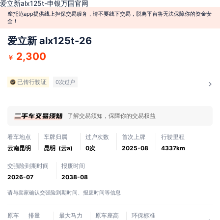
爱立新alx125t-申银万国官网
摩托范app提供线上担保交易服务，请不要线下交易，脱离平台将无法保障你的资金安
全！
爱立新 alx125t-26
2,300
￥
已传行驶证
0次过户
了解交易须知，保障你的交易权益
看车地点
车牌归属
过户次数
首次上牌
行驶里程
云南昆明
昆明 (云a)
0次
2025-08
4337km
交强险到期时间
报废时间
2026-07
2038-08
请与卖家确认交强险到期时间、报废时间等信息
原车
排量
最大马力
原车座高
环保标准