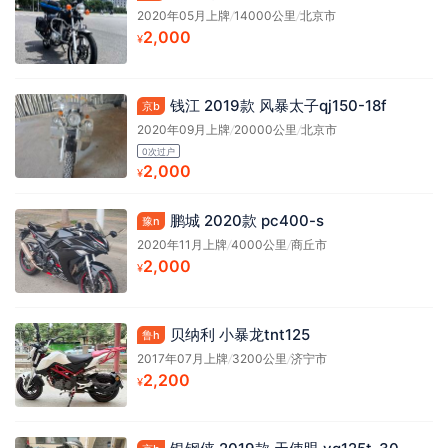
2020年05月上牌
/
14000公里
/
北京市
2,000
¥
钱江 2019款 风暴太子qj150-18f
京b
2020年09月上牌
/
20000公里
/
北京市
0次过户
2,000
¥
鹏城 2020款 pc400-s
豫n
2020年11月上牌
/
4000公里
/
商丘市
2,000
¥
贝纳利 小暴龙tnt125
鲁h
2017年07月上牌
/
3200公里
/
济宁市
2,200
¥