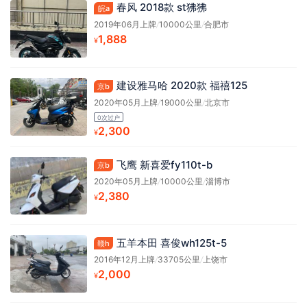
春风 2018款 st狒狒
皖a
2019年06月上牌
/
10000公里
/
合肥市
1,888
¥
建设雅马哈 2020款 福禧125
京b
2020年05月上牌
/
19000公里
/
北京市
0次过户
2,300
¥
飞鹰 新喜爱fy110t-b
京b
2020年05月上牌
/
10000公里
/
淄博市
2,380
¥
五羊本田 喜俊wh125t-5
赣h
2016年12月上牌
/
33705公里
/
上饶市
2,000
¥