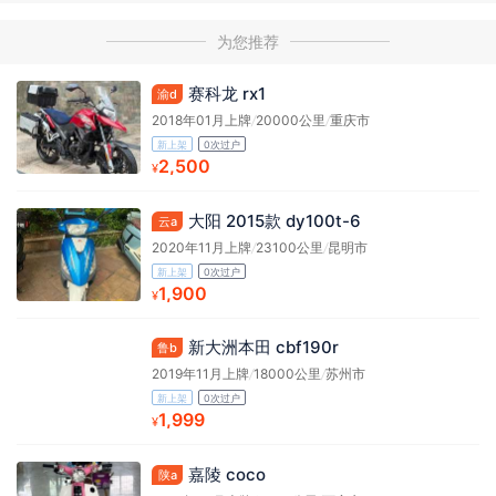
为您推荐
赛科龙 rx1
渝d
2018年01月上牌
/
20000公里
/
重庆市
新上架
0次过户
2,500
¥
大阳 2015款 dy100t-6
云a
2020年11月上牌
/
23100公里
/
昆明市
新上架
0次过户
1,900
¥
新大洲本田 cbf190r
鲁b
2019年11月上牌
/
18000公里
/
苏州市
新上架
0次过户
1,999
¥
嘉陵 coco
陕a