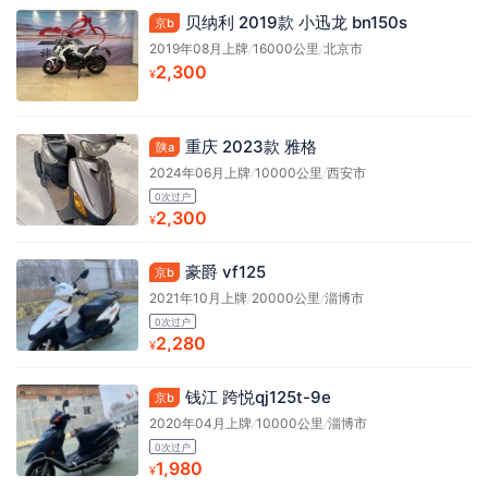
贝纳利 2019款 小迅龙 bn150s
京b
2019年08月上牌
/
16000公里
/
北京市
2,300
¥
重庆 2023款 雅格
陕a
2024年06月上牌
/
10000公里
/
西安市
0次过户
2,300
¥
豪爵 vf125
京b
2021年10月上牌
/
20000公里
/
淄博市
0次过户
2,280
¥
钱江 跨悦qj125t-9e
京b
2020年04月上牌
/
10000公里
/
淄博市
0次过户
1,980
¥