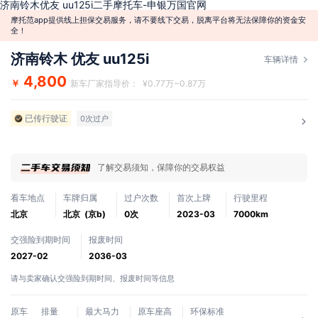
济南铃木优友 uu125i二手摩托车-申银万国官网
摩托范app提供线上担保交易服务，请不要线下交易，脱离平台将无法保障你的资金安
全！
济南铃木 优友 uu125i
车辆详情
4,800
￥
新车厂家指导价： ¥0.77万~0.87万
已传行驶证
0次过户
了解交易须知，保障你的交易权益
看车地点
车牌归属
过户次数
首次上牌
行驶里程
北京
北京 (京b)
0次
2023-03
7000km
交强险到期时间
报废时间
2027-02
2036-03
请与卖家确认交强险到期时间、报废时间等信息
原车
排量
最大马力
原车座高
环保标准