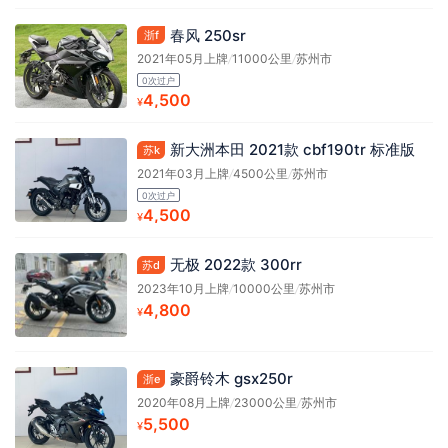
春风 250sr
浙f
2021年05月上牌
/
11000公里
/
苏州市
0次过户
4,500
¥
新大洲本田 2021款 cbf190tr 标准版
苏k
2021年03月上牌
/
4500公里
/
苏州市
0次过户
4,500
¥
无极 2022款 300rr
苏d
2023年10月上牌
/
10000公里
/
苏州市
4,800
¥
豪爵铃木 gsx250r
浙e
2020年08月上牌
/
23000公里
/
苏州市
5,500
¥