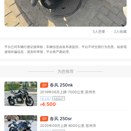
.
.
5人想要
2人收藏
平台已对车辆行驶证做审核，车辆信息由发布者提供，平台不对交易行为负责。如发现
虚假诈骗信息，请及时举报，平台将严肃处理。
为您推荐
春风 250nk
苏f
2019年06月上牌
/
7000公里
/
苏州市
新上架
0次过户
4,500
¥
春风 250sr
浙f
2020年09月上牌
/
8000公里
/
苏州市