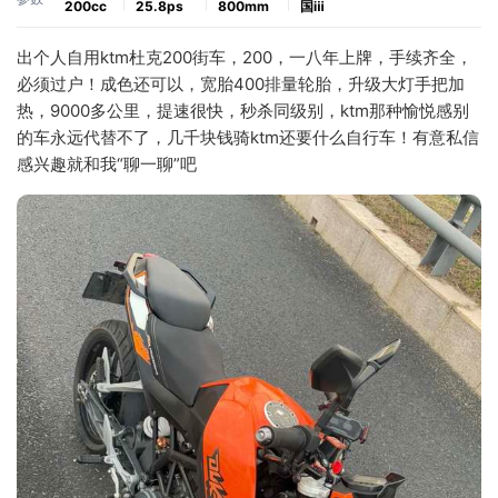
200cc
25.8ps
800mm
国ⅲ
出个人自用ktm杜克200街车，200，一八年上牌，手续齐全，
必须过户！成色还可以，宽胎400排量轮胎，升级大灯手把加
热，9000多公里，提速很快，秒杀同级别，ktm那种愉悦感别
的车永远代替不了，几千块钱骑ktm还要什么自行车！有意私信
感兴趣就和我“聊一聊”吧