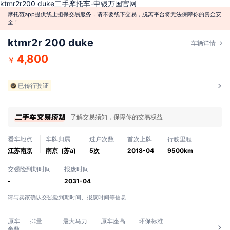
ktmr2r200 duke二手摩托车-申银万国官网
摩托范app提供线上担保交易服务，请不要线下交易，脱离平台将无法保障你的资金安
全！
ktmr2r 200 duke
车辆详情
4,800
￥
已传行驶证
了解交易须知，保障你的交易权益
看车地点
车牌归属
过户次数
首次上牌
行驶里程
江苏南京
南京 (苏a)
5次
2018-04
9500km
交强险到期时间
报废时间
-
2031-04
请与卖家确认交强险到期时间、报废时间等信息
原车
排量
最大马力
原车座高
环保标准
参数