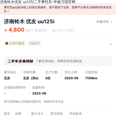
济南铃木优友 uu125i二手摩托车-申银万国官网
摩托范app提供线上担保交易服务，请不要线下交易，脱离平台将无法保障你的资金安
全！
济南铃木 优友 uu125i
车辆详情
4,800
￥
新车厂家指导价： ¥0.77万~0.87万
已传行驶证
0次过户
了解交易须知，保障你的交易权益
看车地点
车牌归属
过户次数
首次上牌
行驶里程
北京
北京 (京b)
0次
2020-05
7100km
交强险到期时间
报废时间
-
2033-05
请与卖家确认交强险到期时间、报废时间等信息
原车
排量
最大马力
原车座高
环保标准