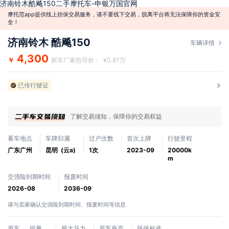
济南铃木酷飚150二手摩托车-申银万国官网
摩托范app提供线上担保交易服务，请不要线下交易，脱离平台将无法保障你的资金安
全！
济南铃木 酷飚150
车辆详情
4,300
￥
新车厂家指导价： ¥0.87万
已传行驶证
了解交易须知，保障你的交易权益
看车地点
车牌归属
过户次数
首次上牌
行驶里程
广东广州
昆明 (云a)
1次
2023-09
20000k
m
交强险到期时间
报废时间
2026-08
2036-09
请与卖家确认交强险到期时间、报废时间等信息
原车
排量
最大马力
原车座高
环保标准