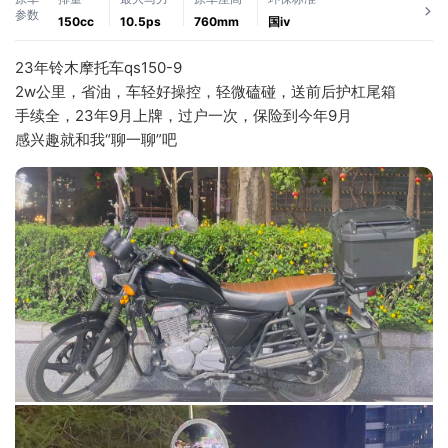
参数
150cc
10.5ps
760mm
国ⅳ
23年铃木摩托车qs150-9
2w公里，省油，车轻好操控，轻微磕碰，送前后护杠尾箱
手续全，23年9月上牌，过户一次，保险到今年9月
感兴趣就和我“聊一聊”吧