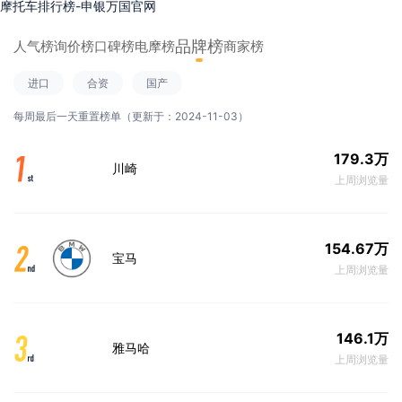
摩托车排行榜-申银万国官网
品牌榜
人气榜
询价榜
口碑榜
电摩榜
商家榜
进口
合资
国产
每周最后一天重置榜单（更新于：2024-11-03）
179.3万
川崎
上周浏览量
154.67万
宝马
上周浏览量
146.1万
雅马哈
上周浏览量