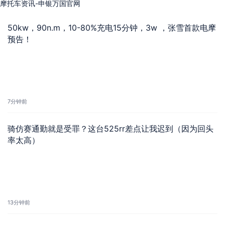
摩托车资讯-申银万国官网
50kw，90n.m，10-80%充电15分钟，3w ，张雪首款电摩
预告！
7分钟前
骑仿赛通勤就是受罪？这台525rr差点让我迟到（因为回头
率太高）
13分钟前