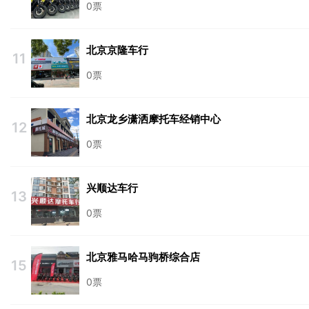
0票
北京京隆车行
11
0票
北京龙乡潇洒摩托车经销中心
12
0票
兴顺达车行
13
0票
北京雅马哈马驹桥综合店
15
0票