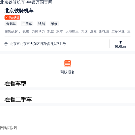
北京铁骑机车-申银万国官网
北京铁骑机车
售新车
二手车
试驾
维修
在售品牌：
钛极
力腾动力
凯越
双本
大地鹰王
奔达
洛嘉
斯托纳
维多利亚
三阳
北京市北京市大兴区旧宫镇旧头路11号
16.6km
驾校报名
在售车型
在售二手车
网站地图