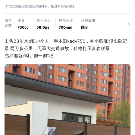
请与卖家确认交强险到期时间、报废时间等信息
原车
排量
最大马力
原车座高
环保标准
参数
750cc
58.6ps
790mm
国ⅳ
出售23年京b私户个人一手本田xadv750，有小瑕疵 没出险记
录 两万多公里，无重大交通事故，价格打压喜欢联系
感兴趣就和我“聊一聊”吧