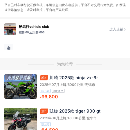
平台已对车辆行驶证做审核，车辆信息由发布者提供，平台不对交易行为负责。如发现
虚假诈骗信息，请及时举报，平台将严肃处理。
酷馬行vehicle club
进入店铺
在售 60,
已出售 696
为您推荐
川崎 2025款 ninja zx-6r
苏d
2025年07月上牌
/
6000公里
/
无锡市
新上架
0次过户
96,800
¥
凯旋 2025款 tiger 900 gt
浙c
2025年06月上牌
/
18000公里
/
金华市
新上架
84,500