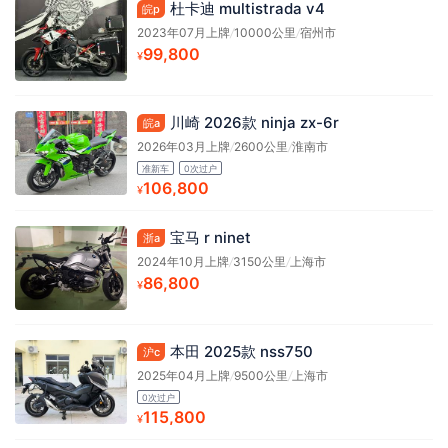
杜卡迪 multistrada v4
皖p
2023年07月上牌
/
10000公里
/
宿州市
99,800
¥
川崎 2026款 ninja zx-6r
皖a
2026年03月上牌
/
2600公里
/
淮南市
准新车
0次过户
106,800
¥
宝马 r ninet
浙a
2024年10月上牌
/
3150公里
/
上海市
86,800
¥
本田 2025款 nss750
沪c
2025年04月上牌
/
9500公里
/
上海市
0次过户
115,800
¥