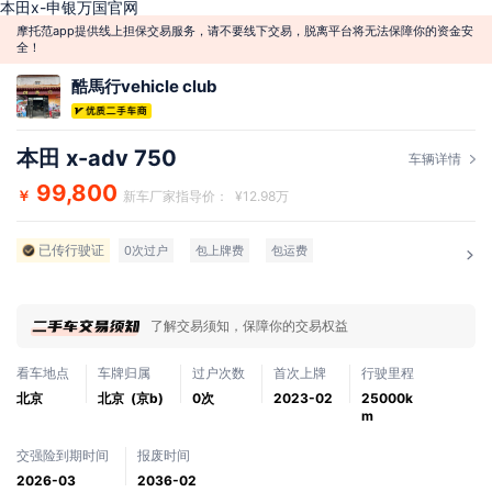
本田x-申银万国官网
摩托范app提供线上担保交易服务，请不要线下交易，脱离平台将无法保障你的资金安
全！
酷馬行vehicle club
本田 x-adv 750
车辆详情
99,800
￥
新车厂家指导价： ¥12.98万
已传行驶证
0次过户
包上牌费
包运费
了解交易须知，保障你的交易权益
看车地点
车牌归属
过户次数
首次上牌
行驶里程
北京
北京 (京b)
0次
2023-02
25000k
m
交强险到期时间
报废时间
2026-03
2036-02