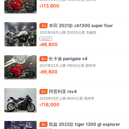
113,800
¥
本田 2021款 cb1300 super four
苏a
2021年06月上牌
/
20000公里
/
无锡市
0次过户
88,800
¥
杜卡迪 panigale v4
蒙a
2021年02月上牌
/
19000公里
/
宿州市
99,800
¥
阿普利亚 rsv4
浙b
2025年05月上牌
/
8000公里
/
宿州市
118,000
¥
凯旋 2022款 tiger 1200 gt explorer
湘c