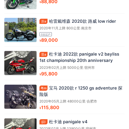
88,800
¥
哈雷戴维森 2020款 路威 low rider
苏a
2020年11月上牌
/
800公里
/
南京市
0次过户
89,000
¥
杜卡迪 2022款 panigale v2 bayliss
晋a
1st championship 20th anniversary
2023年02月上牌
/
5000公里
/
宿州市
95,800
¥
宝马 2020款 r 1250 gs adventure 探
粤m
险版
2020年05月上牌
/
48000公里
/
合肥市
115,800
¥
杜卡迪 panigale v4
皖l
2022年02月上牌
/
13900公里
/
宿州市