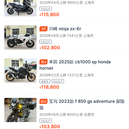
2025年04月上牌
/
9500公里
/
上海市
0次过户
115,800
¥
川崎 ninja zx-6r
浙f
2025年09月上牌
/
1341公里
/
上海市
0次过户
102,800
¥
本田 2025款 cb1000 sp honda
鲁a
hornet
2026年03月上牌
/
1337公里
/
上海市
准新车
0次过户
118,800
¥
宝马 2023款 f 850 gs adventure 探险
皖d
版
2025年06月上牌
/
8000公里
/
合肥市
0次过户
103,800
¥