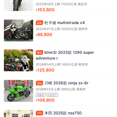
2023年08月上牌
/
11000公里
/
南京市
103,800
¥
杜卡迪 multistrada v4
皖p
2023年07月上牌
/
10000公里
/
宿州市
99,800
¥
ktmr2r 2023款 1290 super
豫b
adventure r
2024年04月上牌
/
14000公里
/
蚌埠市
125,800
¥
川崎 2026款 ninja zx-6r
皖a
2026年03月上牌
/
2600公里
/
淮南市
准新车
0次过户
106,800
¥
本田 2025款 nss750
沪c