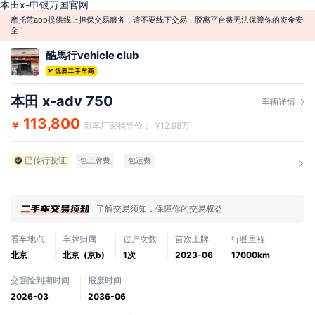
本田x-申银万国官网
摩托范app提供线上担保交易服务，请不要线下交易，脱离平台将无法保障你的资金安
全！
酷馬行vehicle club
本田 x-adv 750
车辆详情
113,800
￥
新车厂家指导价： ¥12.98万
已传行驶证
包上牌费
包运费
了解交易须知，保障你的交易权益
看车地点
车牌归属
过户次数
首次上牌
行驶里程
北京
北京 (京b)
1次
2023-06
17000km
交强险到期时间
报废时间
2026-03
2036-06