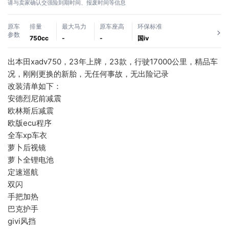
请与卖家确认交强险到期时间、报废时间等信息
原车
排量
最大马力
原车座高
环保标准
参数
750cc
-
-
国ⅳ
出本田xadv750，23年上牌，23款，行驶17000公里，精品车
况，刚刚更换的新胎，无任何事故，无出险记录
改装清单如下：
安德烈尼前减震
欧林斯后减震
欧版ecu程序
全车xp车衣
萝卜后视镜
萝卜全锂电池
定速巡航
双闪
手把加热
巴克护手
givi风挡