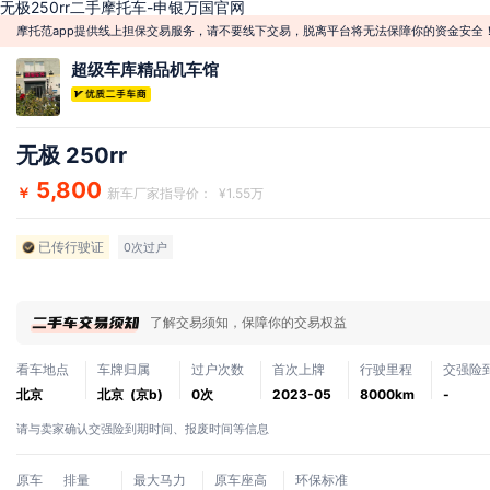
无极250rr二手摩托车-申银万国官网
摩托范app提供线上担保交易服务，请不要线下交易，脱离平台将无法保障你的资金安全
超级车库精品机车馆
无极 250rr
5,800
￥
新车厂家指导价： ¥1.55万
已传行驶证
0次过户
了解交易须知，保障你的交易权益
看车地点
车牌归属
过户次数
首次上牌
行驶里程
交强险
北京
北京 (京b)
0次
2023-05
8000km
-
请与卖家确认交强险到期时间、报废时间等信息
原车
排量
最大马力
原车座高
环保标准